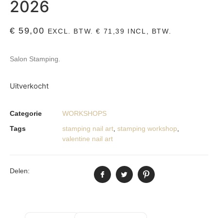
2026
€
59,00
EXCL. BTW.
€
71,39
INCL, BTW.
Salon Stamping.
Uitverkocht
Categorie
WORKSHOPS
Tags
stamping nail art
,
stamping workshop
,
valentine nail art
Delen: