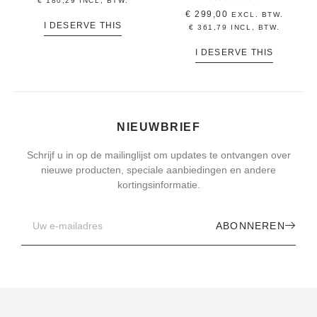
€
180,29
INCL, BTW.
Gewaardeerd
€
299,00
EXCL. BTW.
5.00
I DESERVE THIS
uit 5
€
361,79
INCL, BTW.
I DESERVE THIS
NIEUWBRIEF
Schrijf u in op de mailinglijst om updates te ontvangen over
nieuwe producten, speciale aanbiedingen en andere
kortingsinformatie.
ABONNEREN