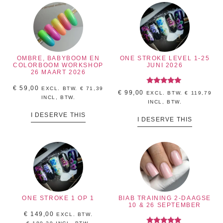
OMBRE, BABYBOOM EN
ONE STROKE LEVEL 1-25
COLORBOOM WORKSHOP
JUNI 2026
26 MAART 2026
€
59,00
EXCL. BTW.
€
71,39
Gewaardeerd
€
99,00
EXCL. BTW.
€
119,79
5.00
INCL, BTW.
uit 5
INCL, BTW.
I DESERVE THIS
I DESERVE THIS
ONE STROKE 1 OP 1
BIAB TRAINING 2-DAAGSE
10 & 26 SEPTEMBER
€
149,00
EXCL. BTW.