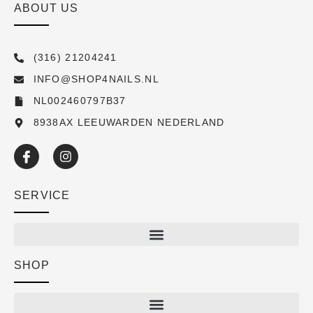
ABOUT US
(316) 21204241
INFO@SHOP4NAILS.NL
NL002460797B37
8938AX LEEUWARDEN NEDERLAND
SERVICE
SHOP
Shop
New arrivals