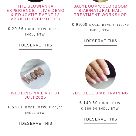
THE SLOWIANKA
BABYBOOM/COLORBOOM
EXPERIENCE – LIVE DEMO
BIAB/NATURAL NAIL
& EDUCATIE EVENT 18
TREATMENT WORKSHOP
APRIL (UITVERKOCHT)
€
99,00
EXCL. BTW.
€
119,79
€
20,66
EXCL. BTW.
€
25,00
INCL, BTW.
INCL, BTW.
I DESERVE THIS
I DESERVE THIS
WEDDING NAIL ART 31
2DE DEEL BIAB TRAINING
JULI 2025
€
149,50
EXCL. BTW.
€
55,00
EXCL. BTW.
€
66,55
€
180,90
INCL, BTW.
INCL, BTW.
I DESERVE THIS
I DESERVE THIS