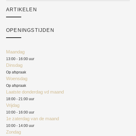
Sale
ARTIKELEN
Cart
Over ons
Checkout
Academy
OPENINGSTIJDEN
Mijn account
Klantenservice
Algemene voorwaarden
Maandag
Blog
13:00 - 16:00 uur
Verzendkosten
Dinsdag
Privacyverklaring
Op afspraak
Woensdag
Herroepingsrecht
Op afspraak
Laatste donderdag vd maand
Klachten
18:00 - 21:00 uur
Vrijdag
10:00 - 16:00 uur
1e zaterdag van de maand
10:00 - 14:00 uur
Zondag