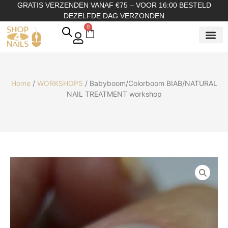
GRATIS VERZENDEN VANAF €75 – VOOR 16:00 BESTELD
DEZELFDE DAG VERZONDEN
0
SHOP OP
SHOP OP ME
OVER ONS
Home
/
WORKSHOPS
/ Babyboom/Colorboom BIAB/NATURAL
NAIL TREATMENT workshop