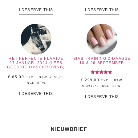
I DESERVE THIS
I DESERVE THIS
HET PERFECTE PLAATJE
BIAB TRAINING 2-DAAGSE
27 JANUARI 2024 (LEES
10 & 26 SEPTEMBER
GOED DE OMSCHRIJVING)
€
65,00
EXCL. BTW.
€
78,65
Gewaardeerd
€
299,00
EXCL. BTW.
5.00
INCL, BTW.
uit 5
€
361,79
INCL, BTW.
I DESERVE THIS
I DESERVE THIS
NIEUWBRIEF