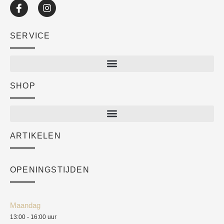
SERVICE
SHOP
Shop
New arrivals
Sale
ARTIKELEN
Cart
Over ons
Checkout
Academy
OPENINGSTIJDEN
Mijn account
Klantenservice
Algemene voorwaarden
Maandag
Blog
13:00 - 16:00 uur
Verzendkosten