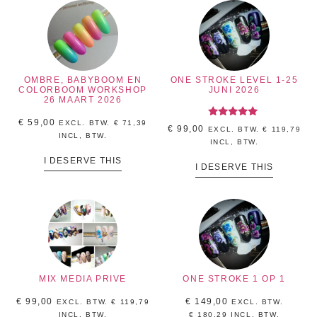
OMBRE, BABYBOOM EN
ONE STROKE LEVEL 1-25
COLORBOOM WORKSHOP
JUNI 2026
26 MAART 2026
€
59,00
EXCL. BTW.
€
71,39
Gewaardeerd
€
99,00
EXCL. BTW.
€
119,79
5.00
INCL, BTW.
uit 5
INCL, BTW.
I DESERVE THIS
I DESERVE THIS
MIX MEDIA PRIVE
ONE STROKE 1 OP 1
€
99,00
€
149,00
EXCL. BTW.
€
119,79
EXCL. BTW.
INCL, BTW.
€
180,29
INCL, BTW.