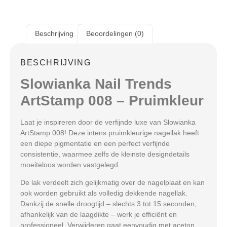
Beschrijving
Beoordelingen (0)
BESCHRIJVING
Slowianka Nail Trends
ArtStamp 008 – Pruimkleur
Laat je inspireren door de verfijnde luxe van
Slowianka
ArtStamp 008
! Deze
intens pruimkleurige nagellak
heeft
een diepe pigmentatie en een perfect verfijnde
consistentie, waarmee zelfs de kleinste design­details
moeiteloos worden vastgelegd.
De lak verdeelt zich gelijkmatig over de nagelplaat en kan
ook worden gebruikt als
volledig dekkende nagellak
.
Dankzij de
snelle droogtijd
– slechts
3 tot 15 seconden
,
afhankelijk van de laagdikte – werk je efficiënt en
professioneel. Verwijderen gaat eenvoudig met
aceton
.