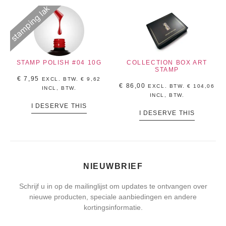
stamping lak
STAMP POLISH #04 10G
COLLECTION BOX ART
STAMP
€
7,95
EXCL. BTW.
€
9,62
€
86,00
EXCL. BTW.
€
104,06
INCL, BTW.
INCL, BTW.
I DESERVE THIS
I DESERVE THIS
NIEUWBRIEF
Schrijf u in op de mailinglijst om updates te ontvangen over
nieuwe producten, speciale aanbiedingen en andere
kortingsinformatie.