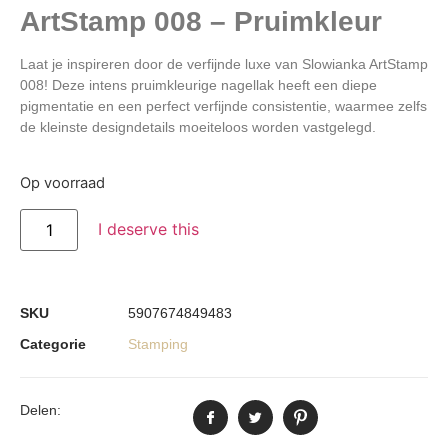
ArtStamp 008 – Pruimkleur
Laat je inspireren door de verfijnde luxe van
Slowianka ArtStamp
008
! Deze
intens pruimkleurige nagellak
heeft een diepe
pigmentatie en een perfect verfijnde consistentie, waarmee zelfs
de kleinste design­details moeiteloos worden vastgelegd.
Op voorraad
I deserve this
SKU
5907674849483
Categorie
Stamping
Delen: