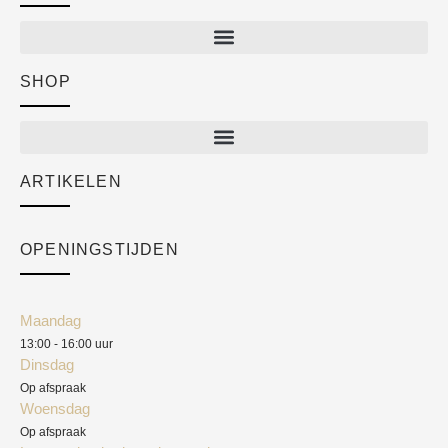
SHOP
Shop
New arrivals
Sale
ARTIKELEN
Cart
Over ons
Checkout
Academy
OPENINGSTIJDEN
Mijn account
Klantenservice
Algemene voorwaarden
Maandag
Blog
13:00 - 16:00 uur
Verzendkosten
Dinsdag
Privacyverklaring
Op afspraak
Woensdag
Herroepingsrecht
Op afspraak