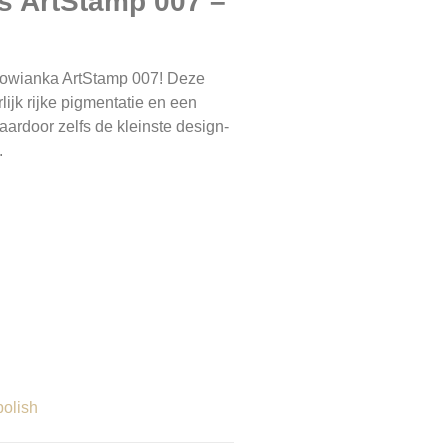
s ArtStamp 007 –
owianka ArtStamp 007
! Deze
lijk rijke pigmentatie en een
aardoor zelfs de kleinste design­
.
polish