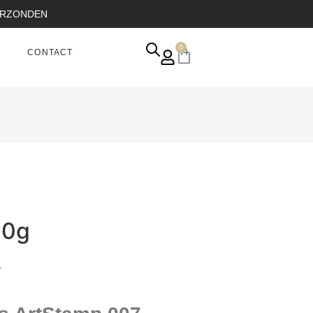
VERZONDEN
0
CONTACT
10g
.