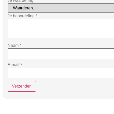
Je waardering
*
Je beoordeling
*
Naam
*
E-mail
*