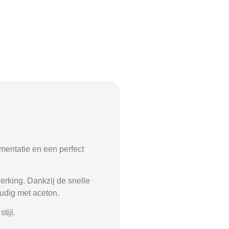
gmentatie en een perfect
erking. Dankzij de
snelle
oudig met
aceton
.
tijl.