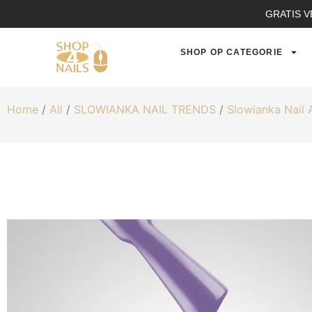
GRATIS V
SHOP OP CATEGORIE
Home
/
All
/
SLOWIANKA NAIL TRENDS
/
Slowianka Nail 