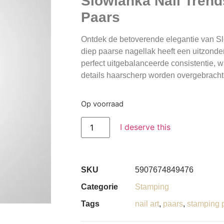
Slowianka Nail Trend
Paars
Ontdek de betoverende elegantie van
Sl
diep paarse nagellak
heeft een uitzonder
perfect uitgebalanceerde consistentie, w
details haarscherp worden overgebracht
Op voorraad
I deserve this
SKU
5907674849476
Categorie
Stamping
Tags
nail art
,
paars
,
stamping 