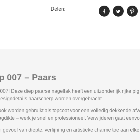
Delen:
p 007 – Paars
 007
! Deze
diep paarse nagellak
heeft een uitzonderlijk rijke pi
design­details haarscherp worden overgebracht.
 ook worden gebruikt als
topcoat
voor een volledig dekkende afw
aagdikte – werk je snel en professioneel. Verwijderen gaat eenv
en gevoel van
diepte, verfijning en artistieke charme
toe aan elke s