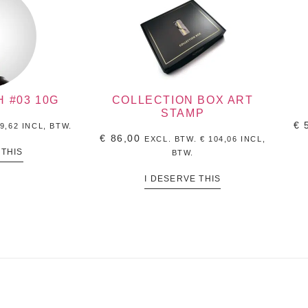
 #03 10G
COLLECTION BOX ART
STAMP
€
5
9,62
INCL, BTW.
€
86,00
EXCL. BTW.
€
104,06
INCL,
 THIS
BTW.
I DESERVE THIS