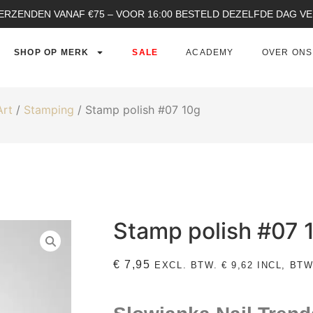
ERZENDEN VANAF €75 – VOOR 16:00 BESTELD DEZELFDE DAG 
SHOP OP MERK
SALE
ACADEMY
OVER ONS
Art
/
Stamping
/ Stamp polish #07 10g
Stamp polish #07 
€
7,95
EXCL. BTW.
€
9,62
INCL, BTW