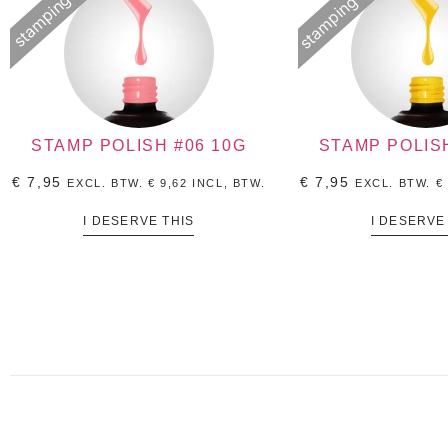
stamping lak
stampinglak
STAMP POLISH #06 10G
STAMP POLISH
€
7,95
€
7,95
EXCL. BTW.
€
9,62
INCL, BTW.
EXCL. BTW.
€
I DESERVE THIS
I DESERVE