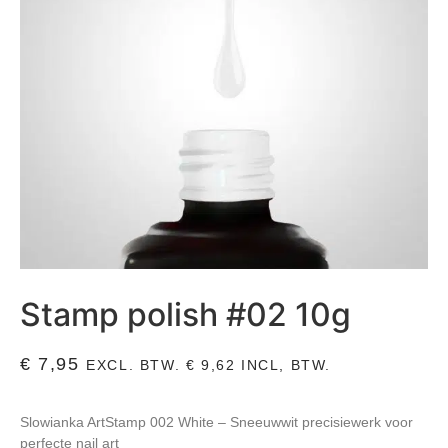
Stamp polish #02 10g
€
7,95
EXCL. BTW.
€
9,62
INCL, BTW.
Slowianka ArtStamp 002 White – Sneeuwwit precisiewerk voor
perfecte nail art