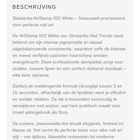
BESCHRIJVING
Slowianka ArtStamp 002 White – Sneeuwwit precisiewerk
voor perfecte nail art
De
ArtStamp 002 White
van
Slowianka Nail Trends
staat
bekend om zijn
intense pigmentatie
en
ideaal
uitgebalanceerde consistentie
, waardoor zelfs de kleinste
en meest verfijnde patronen haarscherp worden
overgebracht. Deze professionele stempellak zorgt voor
strakke, zuivere lijnen en een perfect dekkend resultaat –
elke keer opnieuw.
Dankzij de
sneldrogende formule
(droogtijd tussen
3 en
15 seconden
, afhankelijk van de lijndikte) werk je efficiënt
en zonder vlekken. De lak is bovendien
eenvoudig te
verwijderen met aceton
, wat hem praktisch maakt voor
zowel salongebruik als thuis.
De
zuivere, sneeuwwitte tint
straalt elegantie, frisheid en
klasse uit. Het vormt de
perfecte basis
voor elke nail art
stijl – van tijdloze, klassieke ontwerpen tot moderne