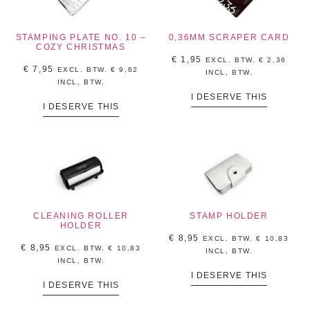
STAMPING PLATE NO. 10 –
0,36MM SCRAPER CARD
COZY CHRISTMAS
€
1,95
EXCL. BTW.
€
2,36
€
7,95
EXCL. BTW.
€
9,62
INCL, BTW.
INCL, BTW.
I DESERVE THIS
I DESERVE THIS
CLEANING ROLLER
STAMP HOLDER
HOLDER
€
8,95
EXCL. BTW.
€
10,83
€
8,95
EXCL. BTW.
€
10,83
INCL, BTW.
INCL, BTW.
I DESERVE THIS
I DESERVE THIS