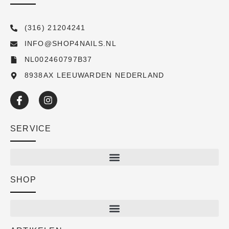
(316) 21204241
INFO@SHOP4NAILS.NL
NL002460797B37
8938AX LEEUWARDEN NEDERLAND
SERVICE
SHOP
Shop
New arrivals
Sale