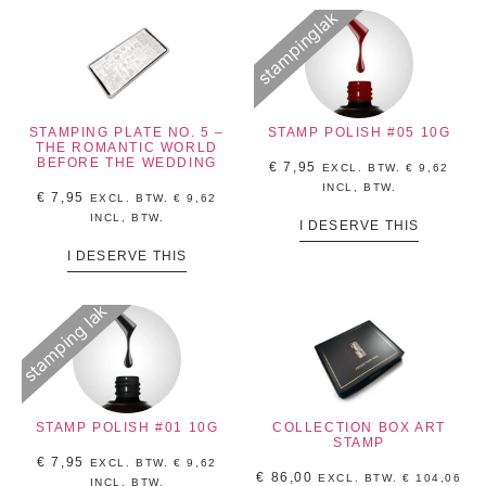
stampinglak
STAMPING PLATE NO. 5 –
STAMP POLISH #05 10G
THE ROMANTIC WORLD
BEFORE THE WEDDING
€
7,95
EXCL. BTW.
€
9,62
INCL, BTW.
€
7,95
EXCL. BTW.
€
9,62
INCL, BTW.
I DESERVE THIS
I DESERVE THIS
stamping lak
STAMP POLISH #01 10G
COLLECTION BOX ART
STAMP
€
7,95
EXCL. BTW.
€
9,62
€
86,00
EXCL. BTW.
€
104,06
INCL, BTW.