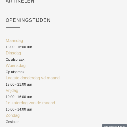
ARTIKELEN
Cart
Over ons
Checkout
Academy
OPENINGSTIJDEN
Mijn account
Klantenservice
Algemene voorwaarden
Maandag
Blog
13:00 - 16:00 uur
Verzendkosten
Dinsdag
Privacyverklaring
Op afspraak
Woensdag
Herroepingsrecht
Op afspraak
Laatste donderdag vd maand
Klachten
18:00 - 21:00 uur
Vrijdag
10:00 - 16:00 uur
1e zaterdag van de maand
10:00 - 14:00 uur
Zondag
Gesloten