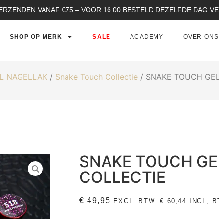
ERZENDEN VANAF €75 – VOOR 16:00 BESTELD DEZELFDE DAG 
SHOP OP MERK
SALE
ACADEMY
OVER ONS
L NAGELLAK
/
Snake Touch Collectie
/ SNAKE TOUCH GEL
SNAKE TOUCH GE
COLLECTIE
€
49,95
EXCL. BTW.
€
60,44
INCL, B