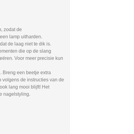
, zodat de
 een lamp uitharden.
t de laag niet te dik is.
 elementen die op de slang
reëren. Voor meer precisie kun
. Breng een beetje extra
p volgens de instructies van de
ook lang mooi blijft! Het
e nagelstyling.