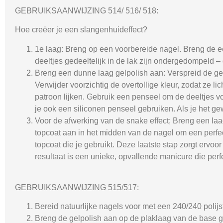
GEBRUIKSAANWIJZING 514/ 516/ 518:
Hoe creëer je een slangenhuideffect?
1e laag: Breng op een voorbereide nagel. Breng de e
deeltjes gedeeltelijk in de lak zijn ondergedompeld –
Breng een dunne laag gelpolish aan: Verspreid de gelp
Verwijder voorzichtig de overtollige kleur, zodat ze li
patroon lijken. Gebruik een penseel om de deeltjes v
je ook een siliconen penseel gebruiken. Als je het ge
Voor de afwerking van de snake effect; Breng een la
topcoat aan in het midden van de nagel om een perfect
topcoat die je gebruikt. Deze laatste stap zorgt ervoor
resultaat is een unieke, opvallende manicure die perf
GEBRUIKSAANWIJZING 515/517:
Bereid natuurlijke nagels voor met een 240/240 polij
Breng de gelpolish aan op de plaklaag van de base gel