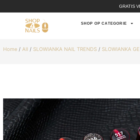
GRATIS V
SHOP OP CATEGORIE
Home
/
All
/
SLOWIANKA NAIL TRENDS
/
SLOWIANKA GE