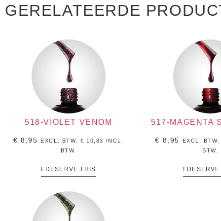
GERELATEERDE PRODUC
518-VIOLET VENOM
517-MAGENTA 
€
8,95
€
8,95
EXCL. BTW.
€
10,83
INCL,
EXCL. BTW
BTW.
BTW.
I DESERVE THIS
I DESERVE