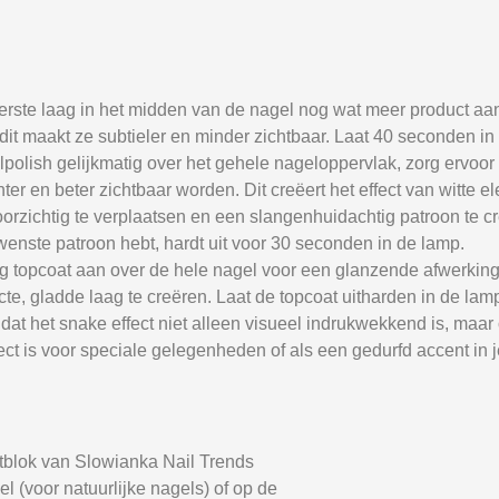
erste laag in het midden van de nagel nog wat meer product aan
 dit maakt ze subtieler en minder zichtbaar. Laat 40 seconden in
olish gelijkmatig over het gehele nageloppervlak, zorg ervoor da
chter en beter zichtbaar worden. Dit creëert het effect van witte
oorzichtig te verplaatsen en een slangenhuidachtig patroon te c
wenste patroon hebt, hardt uit voor 30 seconden in de lamp.
ag topcoat aan over de hele nagel voor een glanzende afwerking
e, gladde laag te creëren. Laat de topcoat uitharden in de lam
 dat het snake effect niet alleen visueel indrukwekkend is, maar 
ect is voor speciale gelegenheden of als een gedurfd accent in j
stblok van Slowianka Nail Trends
 (voor natuurlijke nagels) of op de