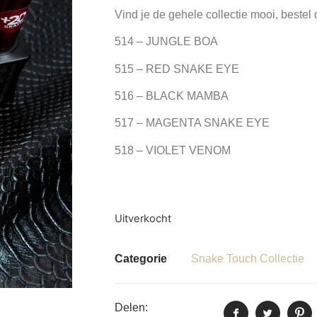
Vind je de gehele collectie mooi, bestel 
514 – JUNGLE BOA
515 – RED SNAKE EYE
516 – BLACK MAMBA
517 – MAGENTA SNAKE EYE
518 – VIOLET VENOM
Uitverkocht
Categorie
Snake Touch Collectie
Delen: