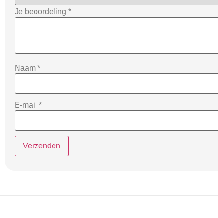
Je beoordeling
*
Naam
*
E-mail
*