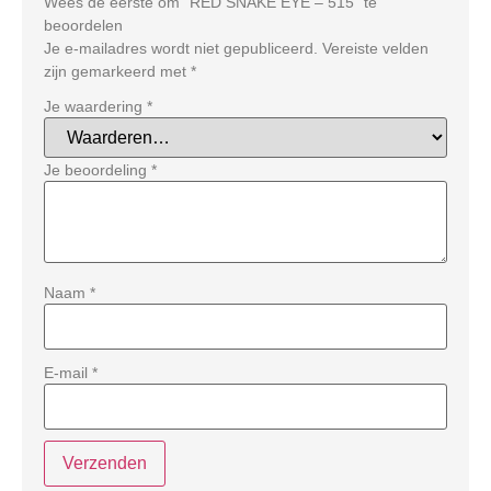
Wees de eerste om “RED SNAKE EYE – 515” te
beoordelen
Je e-mailadres wordt niet gepubliceerd.
Vereiste velden
zijn gemarkeerd met
*
Je waardering
*
Je beoordeling
*
Naam
*
E-mail
*