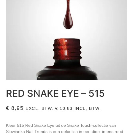
RED SNAKE EYE – 515
€
8,95
EXCL. BTW.
€
10,83
INCL, BTW.
Kleur 515 Red Snake Eye uit de Snake Touch-collectie van
Slowianka Nail Trends is een gelpolish in een diep, intens rood