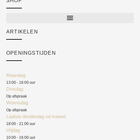
SHOP
Shop
New arrivals
Sale
ARTIKELEN
Cart
Over ons
Checkout
Academy
OPENINGSTIJDEN
Mijn account
Klantenservice
Algemene voorwaarden
Maandag
Blog
13:00 - 16:00 uur
Verzendkosten
Dinsdag
Privacyverklaring
Op afspraak
Woensdag
Herroepingsrecht
Op afspraak
Laatste donderdag vd maand
Klachten
18:00 - 21:00 uur
Vrijdag
10:00 - 16:00 uur