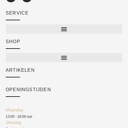
SERVICE
SHOP
Shop
New arrivals
Sale
ARTIKELEN
Cart
Over ons
Checkout
Academy
OPENINGSTIJDEN
Mijn account
Klantenservice
Algemene voorwaarden
Maandag
Blog
13:00 - 16:00 uur
Verzendkosten
Dinsdag