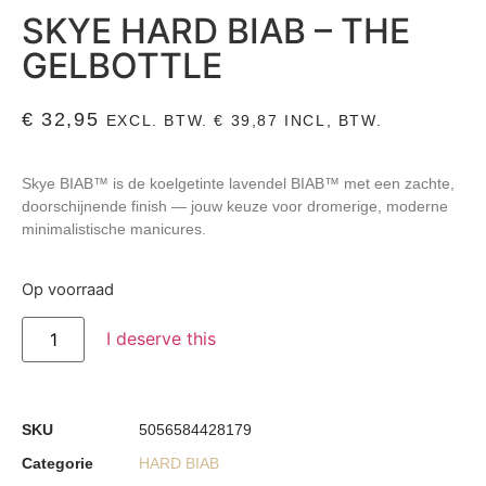
SKYE HARD BIAB – THE
GELBOTTLE
€
32,95
EXCL. BTW.
€
39,87
INCL, BTW.
Skye BIAB™ is de koelgetinte lavendel BIAB™ met een zachte,
doorschijnende finish — jouw keuze voor dromerige, moderne
minimalistische manicures.
Op voorraad
I deserve this
SKU
5056584428179
Categorie
HARD BIAB