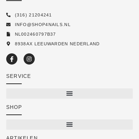
(316) 21204241
INFO@SHOP4NAILS.NL
NL002460797B37
8938AX LEEUWARDEN NEDERLAND
SERVICE
SHOP
Shop
New arrivals
Sale
ARTIKELEN
Cart