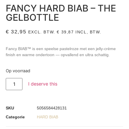
FANCY HARD BIAB – THE
GELBOTTLE
€
32,95
EXCL. BTW.
€
39,87
INCL, BTW.
Fancy BIAB™ is een speelse pastelroze met een jelly‑crème
finish en warme ondertoon — opvallend en ultra schattig.
Op voorraad
I deserve this
SKU
5056584428131
Categorie
HARD BIAB