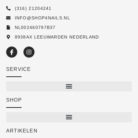
(316) 21204241
INFO@SHOP4NAILS.NL
NL002460797B37
8938AX LEEUWARDEN NEDERLAND
SERVICE
SHOP
Shop
New arrivals
Sale
ARTIKELEN
Cart
Over ons