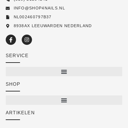
INFO@SHOP4NAILS.NL
NL002460797B37
8938AX LEEUWARDEN NEDERLAND
SERVICE
SHOP
Shop
New arrivals
Sale
ARTIKELEN
Cart
Over ons
Checkout