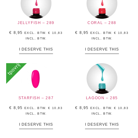
JELLYFISH – 289
CORAL – 288
€
8,95
€
8,95
EXCL. BTW.
€
10,83
EXCL. BTW.
€
10,83
INCL, BTW.
INCL, BTW.
I DESERVE THIS
I DESERVE THIS
tpovrij
STARFISH – 287
LAGOON – 285
€
8,95
€
8,95
EXCL. BTW.
€
10,83
EXCL. BTW.
€
10,83
INCL, BTW.
INCL, BTW.
I DESERVE THIS
I DESERVE THIS