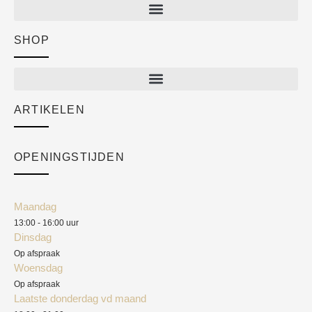
SHOP
Shop
New arrivals
Sale
ARTIKELEN
Cart
Over ons
Checkout
Academy
OPENINGSTIJDEN
Mijn account
Klantenservice
Algemene voorwaarden
Maandag
Blog
13:00 - 16:00 uur
Verzendkosten
Dinsdag
Privacyverklaring
Op afspraak
Woensdag
Herroepingsrecht
Op afspraak
Laatste donderdag vd maand
Klachten