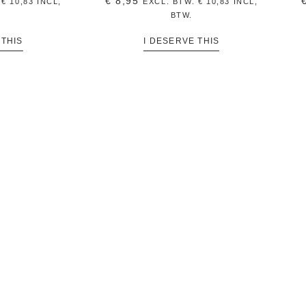
€
8,95
.
€
10,83
INCL,
EXCL. BTW.
€
10,83
INCL,
BTW.
 THIS
I DESERVE THIS