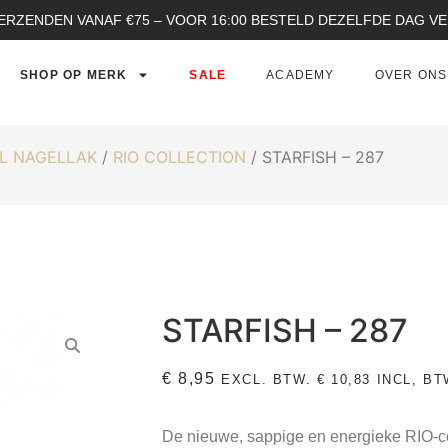
ERZENDEN VANAF €75 – VOOR 16:00 BESTELD DEZELFDE DAG 
SHOP OP MERK
SALE
ACADEMY
OVER ONS
L NAGELLAK
/
RIO COLLECTION
/ STARFISH – 287
STARFISH – 287
€
8,95
EXCL. BTW.
€
10,83
INCL, BT
De nieuwe, sappige en energieke RIO-col