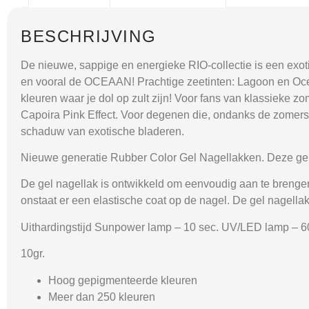
BESCHRIJVING
De nieuwe, sappige en energieke RIO-collectie is een exoti
en vooral de OCEAAN! Prachtige zeetinten: Lagoon en Ocean
kleuren waar je dol op zult zijn! Voor fans van klassieke zo
Capoira Pink Effect. Voor degenen die, ondanks de zomerse
schaduw van exotische bladeren.
Nieuwe generatie Rubber Color Gel Nagellakken. Deze gel 
De gel nagellak is ontwikkeld om eenvoudig aan te brengen. 
onstaat er een elastische coat op de nagel. De gel nagellak 
Uithardingstijd Sunpower lamp – 10 sec. UV/LED lamp – 6
10gr.
Hoog gepigmenteerde kleuren
Meer dan 250 kleuren