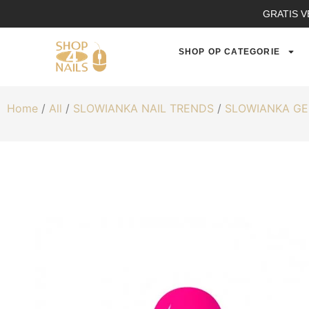
GRATIS V
SHOP OP CATEGORIE
Home
/
All
/
SLOWIANKA NAIL TRENDS
/
SLOWIANKA GE