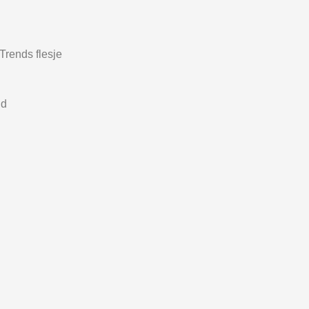
rends flesje
nd