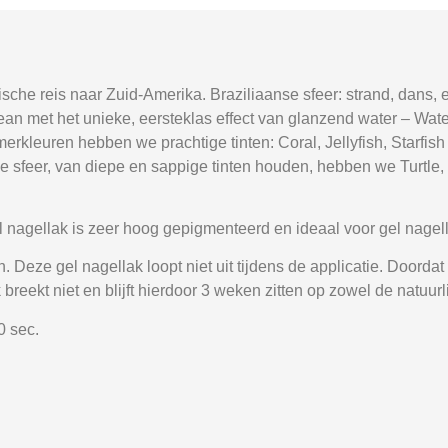
sche reis naar Zuid-Amerika. Braziliaanse sfeer: strand, dans, 
 met het unieke, eersteklas effect van glanzend water – Water S
merkleuren hebben we prachtige tinten: Coral, Jellyfish, Starfis
 sfeer, van diepe en sappige tinten houden, hebben we Turtle, 
nagellak is zeer hoog gepigmenteerd en ideaal voor gel nagell
Deze gel nagellak loopt niet uit tijdens de applicatie. Doordat d
breekt niet en blijft hierdoor 3 weken zitten op zowel de natuurl
0 sec.