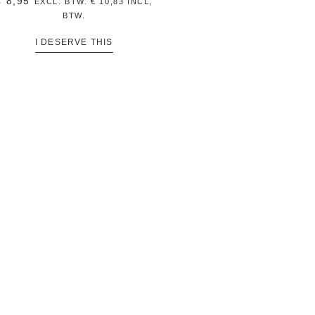
€
8,95
EXCL. BTW.
€
10,83
INCL,
BTW.
I DESERVE THIS