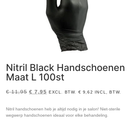
Nitril Black Handschoenen
Maat L 100st
€
11,95
€
7,95
EXCL. BTW.
€
9,62
INCL, BTW.
Nitril handschoenen heb je altijd nodig in je salon! Niet-sterile
wegwerp handschoenen ideaal voor elke behandeling.