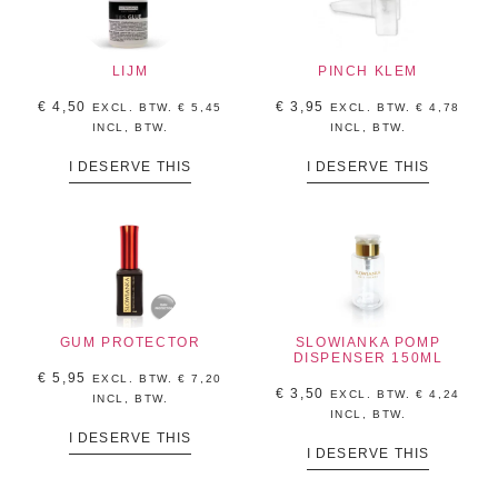
LIJM
PINCH KLEM
€
4,50
€
3,95
EXCL. BTW.
€
5,45
EXCL. BTW.
€
4,78
INCL, BTW.
INCL, BTW.
I DESERVE THIS
I DESERVE THIS
GUM PROTECTOR
SLOWIANKA POMP
DISPENSER 150ML
€
5,95
EXCL. BTW.
€
7,20
€
3,50
EXCL. BTW.
€
4,24
INCL, BTW.
INCL, BTW.
I DESERVE THIS
I DESERVE THIS