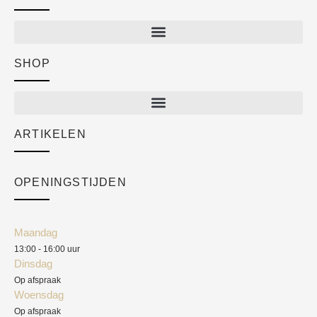
SHOP
Shop
New arrivals
Sale
ARTIKELEN
Cart
Over ons
Checkout
Academy
OPENINGSTIJDEN
Mijn account
Klantenservice
Algemene voorwaarden
Maandag
Blog
13:00 - 16:00 uur
Verzendkosten
Dinsdag
Privacyverklaring
Op afspraak
Woensdag
Herroepingsrecht
Op afspraak