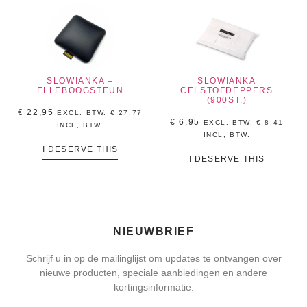
SLOWIANKA –
SLOWIANKA
ELLEBOOGSTEUN
CELSTOFDEPPERS
(900ST.)
€
22,95
EXCL. BTW.
€
27,77
€
6,95
EXCL. BTW.
€
8,41
INCL, BTW.
INCL, BTW.
I DESERVE THIS
I DESERVE THIS
NIEUWBRIEF
Schrijf u in op de mailinglijst om updates te ontvangen over
nieuwe producten, speciale aanbiedingen en andere
kortingsinformatie.