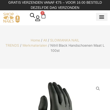
GRATIS VERZENDEN VANAF €75 – VOOR 16:00 BESTELD
DEZELFDE DAG VERZONDEN
0
SHOP OP
SHOP OP ME
OVER ONS
Home
/
All
/
SLOWIANKA NAIL
TRENDS
/
Werkmaterialen
/ Nitril Black Handschoenen Maat L
100st