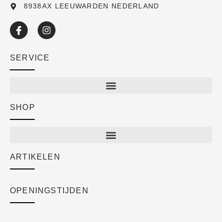
8938AX LEEUWARDEN NEDERLAND
SERVICE
SHOP
Shop
New arrivals
Sale
ARTIKELEN
Cart
Over ons
Checkout
Academy
OPENINGSTIJDEN
Mijn account
Klantenservice
Algemene voorwaarden