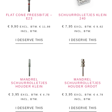
FLAT CONE FREESBITJE –
SCHUURROLLETJES KLEIN
E23
240
€
9,90
€
7,95
EXCL. BTW.
€
11,98
EXCL. BTW.
€
9,62
INCL, BTW.
INCL, BTW.
I DESERVE THIS
I DESERVE THIS
MANDREL
MANDREL
SCHUURROLLETJES
SCHUURROLLETJES
HOUDER KLEIN
HOUDER GROOT
€
3,95
€
3,95
EXCL. BTW.
€
4,78
EXCL. BTW.
€
4,78
INCL, BTW.
INCL, BTW.
I DESERVE THIS
I DESERVE THIS