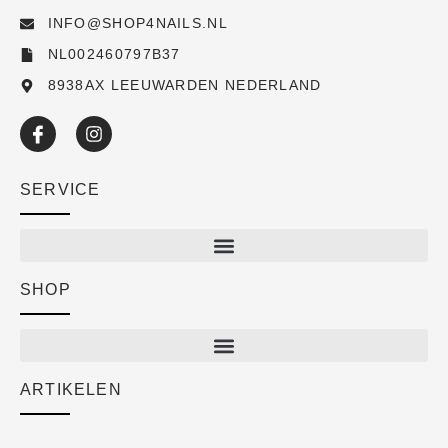
INFO@SHOP4NAILS.NL
NL002460797B37
8938AX LEEUWARDEN NEDERLAND
SERVICE
SHOP
Shop
New arrivals
Sale
ARTIKELEN
Cart
Over ons
Checkout