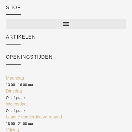
SHOP
Shop
New arrivals
Sale
ARTIKELEN
Cart
Over ons
Checkout
Academy
OPENINGSTIJDEN
Mijn account
Klantenservice
Algemene voorwaarden
Maandag
Blog
13:00 - 16:00 uur
Verzendkosten
Dinsdag
Privacyverklaring
Op afspraak
Woensdag
Herroepingsrecht
Op afspraak
Laatste donderdag vd maand
Klachten
18:00 - 21:00 uur
Vrijdag