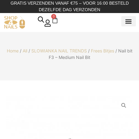
GRATIS VERZENDEN VANAF €75 – VOOR 16:00 BESTELD
DEZELFDE DAG VERZONDEN
0
SHOP OP
SHOP OP ME
OVER ONS
Home
/
All
/
SLOWIANKA NAIL TRENDS
/
Frees Bitjes
/ Nail bit
F3 – Medium Nail Bit