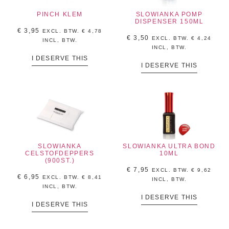
PINCH KLEM
SLOWIANKA POMP
DISPENSER 150ML
€
3,95
EXCL. BTW.
€
4,78
€
3,50
EXCL. BTW.
€
4,24
INCL, BTW.
INCL, BTW.
I DESERVE THIS
I DESERVE THIS
SLOWIANKA
SLOWIANKA ULTRA BOND
CELSTOFDEPPERS
10ML
(900ST.)
€
7,95
EXCL. BTW.
€
9,62
€
6,95
EXCL. BTW.
€
8,41
INCL, BTW.
INCL, BTW.
I DESERVE THIS
I DESERVE THIS