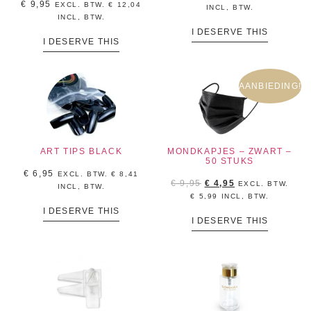
€
9,95
EXCL. BTW.
€
12,04
INCL, BTW.
INCL, BTW.
I DESERVE THIS
I DESERVE THIS
AANBIEDING!
ART TIPS BLACK
MONDKAPJES – ZWART –
50 STUKS
€
6,95
EXCL. BTW.
€
8,41
€
9,95
€
4,95
EXCL. BTW.
INCL, BTW.
€
5,99
INCL, BTW.
I DESERVE THIS
I DESERVE THIS