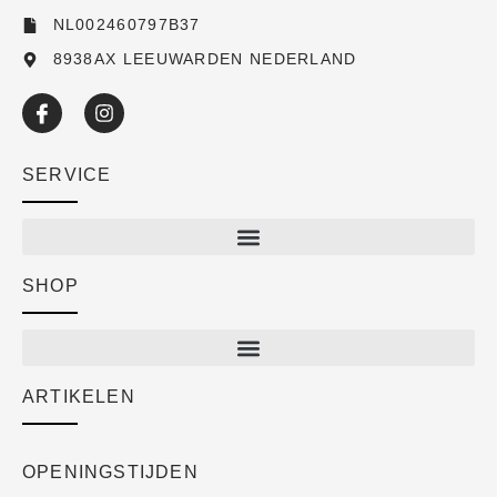
NL002460797B37
8938AX LEEUWARDEN NEDERLAND
SERVICE
SHOP
Shop
New arrivals
Sale
ARTIKELEN
Cart
Over ons
Checkout
Academy
OPENINGSTIJDEN
Mijn account