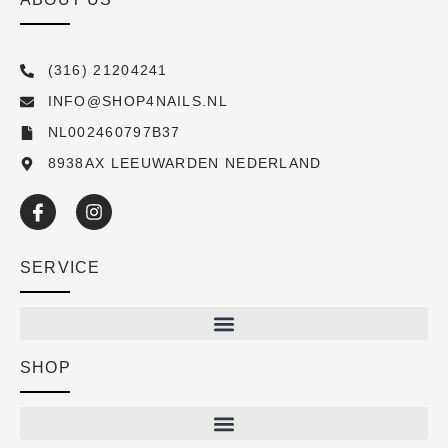
(316) 21204241
INFO@SHOP4NAILS.NL
NL002460797B37
8938AX LEEUWARDEN NEDERLAND
SERVICE
SHOP
Shop
New arrivals