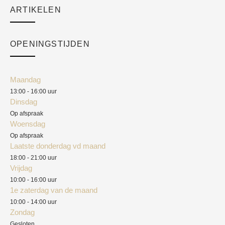
Sale
ARTIKELEN
Cart
Over ons
Checkout
Academy
OPENINGSTIJDEN
Mijn account
Klantenservice
Algemene voorwaarden
Maandag
Blog
13:00 - 16:00 uur
Verzendkosten
Dinsdag
Privacyverklaring
Op afspraak
Woensdag
Herroepingsrecht
Op afspraak
Laatste donderdag vd maand
Klachten
18:00 - 21:00 uur
Vrijdag
10:00 - 16:00 uur
1e zaterdag van de maand
10:00 - 14:00 uur
Zondag
Gesloten