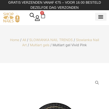
GRATIS VERZENDEN VANAF €75 – VOOR 16:00 BESTELD
DEZELFDE DAG VERZONDEN
0
SHOP OP
SHOP OP ME
OVER ONS
Home
/
All
/
SLOWIANKA NAIL TRENDS
/
Slowianka Nail
Art
/
Multiart gels
/ Multiart gel Vivid Pink