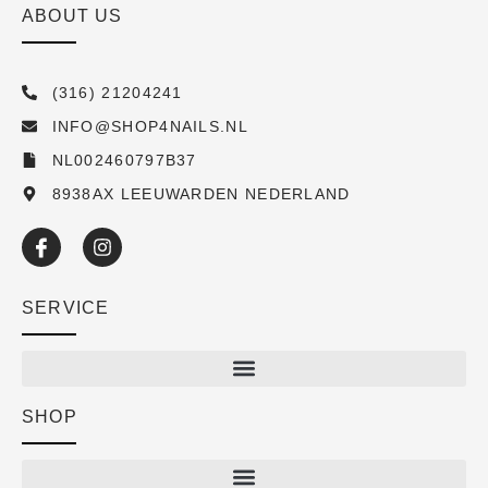
ABOUT US
(316) 21204241
INFO@SHOP4NAILS.NL
NL002460797B37
8938AX LEEUWARDEN NEDERLAND
SERVICE
SHOP
Shop
New arrivals