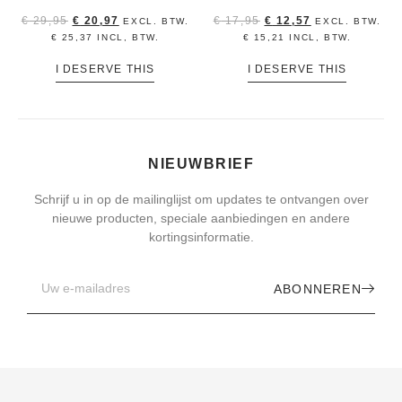
€
29,95
€
20,97
€
17,95
€
12,57
EXCL. BTW.
EXCL. BTW.
€
25,37
INCL, BTW.
€
15,21
INCL, BTW.
I DESERVE THIS
I DESERVE THIS
NIEUWBRIEF
Schrijf u in op de mailinglijst om updates te ontvangen over
nieuwe producten, speciale aanbiedingen en andere
kortingsinformatie.
ABONNEREN