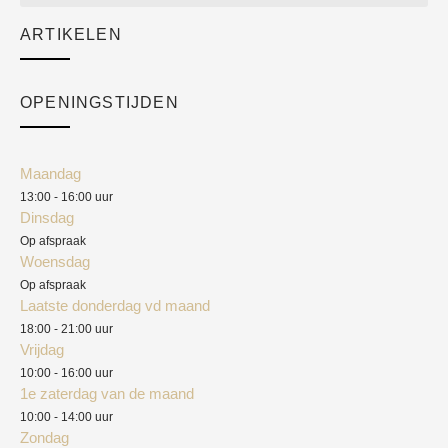
Sale
ARTIKELEN
Cart
Over ons
Checkout
Academy
OPENINGSTIJDEN
Mijn account
Klantenservice
Algemene voorwaarden
Maandag
Blog
13:00 - 16:00 uur
Verzendkosten
Dinsdag
Privacyverklaring
Op afspraak
Woensdag
Herroepingsrecht
Op afspraak
Laatste donderdag vd maand
Klachten
18:00 - 21:00 uur
Vrijdag
10:00 - 16:00 uur
1e zaterdag van de maand
10:00 - 14:00 uur
Zondag