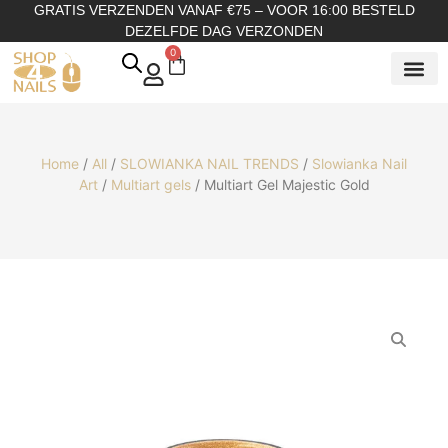
GRATIS VERZENDEN VANAF €75 – VOOR 16:00 BESTELD
DEZELFDE DAG VERZONDEN
0
SHOP OP
SHOP OP ME
OVER ONS
Home
/
All
/
SLOWIANKA NAIL TRENDS
/
Slowianka Nail
Art
/
Multiart gels
/ Multiart Gel Majestic Gold