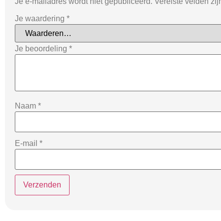
Je e-mailadres wordt niet gepubliceerd.
Vereiste velden zi
Je waardering
*
Je beoordeling
*
Naam
*
E-mail
*