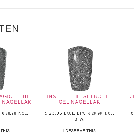
TEN
GIC – THE
TINSEL – THE GELBOTTLE
J
L NAGELLAK
GEL NAGELLAK
€
23,95
€
.
€
28,98
INCL,
EXCL. BTW.
€
28,98
INCL,
BTW.
 THIS
I DESERVE THIS