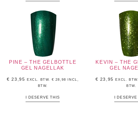
PINE – THE GELBOTTLE
KEVIN – THE 
GEL NAGELLAK
GEL NAG
€
23,95
€
23,95
EXCL. BTW.
€
28,98
INCL,
EXCL. BTW
BTW.
BTW.
I DESERVE THIS
I DESERVE