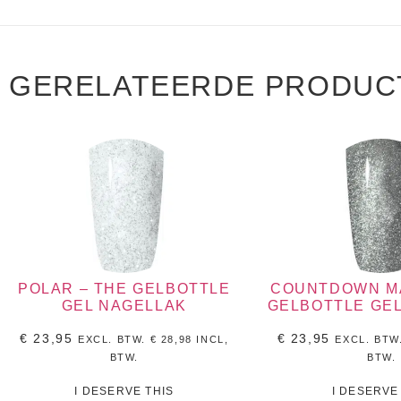
GERELATEERDE PRODUC
POLAR – THE GELBOTTLE
COUNTDOWN MA
GEL NAGELLAK
GELBOTTLE GE
€
23,95
€
23,95
EXCL. BTW.
€
28,98
INCL,
EXCL. BTW
BTW.
BTW.
I DESERVE THIS
I DESERVE