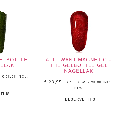
GELBOTTLE
ALL I WANT MAGNETIC –
ELLAK
THE GELBOTTLE GEL
NAGELLAK
.
€
28,98
INCL,
€
23,95
EXCL. BTW.
€
28,98
INCL,
BTW.
 THIS
I DESERVE THIS