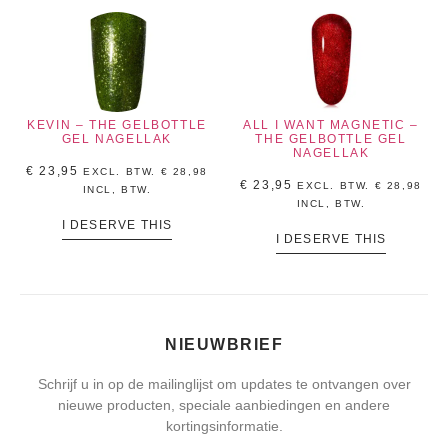
KEVIN – THE GELBOTTLE
ALL I WANT MAGNETIC –
GEL NAGELLAK
THE GELBOTTLE GEL
NAGELLAK
€
23,95
EXCL. BTW.
€
28,98
€
23,95
EXCL. BTW.
€
28,98
INCL, BTW.
INCL, BTW.
I DESERVE THIS
I DESERVE THIS
NIEUWBRIEF
Schrijf u in op de mailinglijst om updates te ontvangen over
nieuwe producten, speciale aanbiedingen en andere
kortingsinformatie.