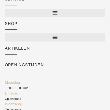
SHOP
Shop
New arrivals
Sale
ARTIKELEN
Cart
Over ons
Checkout
Academy
OPENINGSTIJDEN
Mijn account
Klantenservice
Algemene voorwaarden
Maandag
Blog
13:00 - 16:00 uur
Verzendkosten
Dinsdag
Privacyverklaring
Op afspraak
Woensdag
Herroepingsrecht
Op afspraak