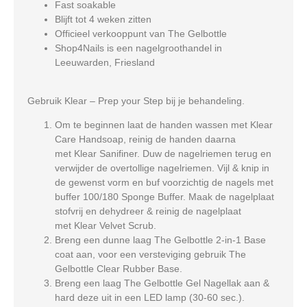
Fast soakable
Blijft tot 4 weken zitten
Officieel verkooppunt van The Gelbottle
Shop4Nails is een nagelgroothandel in
Leeuwarden, Friesland
Gebruik Klear – Prep your Step bij je behandeling.
Om te beginnen laat de handen wassen met Klear
Care Handsoap, reinig de handen daarna
met Klear Sanifiner. Duw de nagelriemen terug en
verwijder de overtollige nagelriemen. Vijl & knip in
de gewenst vorm en buf voorzichtig de nagels met
buffer 100/180 Sponge Buffer. Maak de nagelplaat
stofvrij en dehydreer & reinig de nagelplaat
met Klear Velvet Scrub.
Breng een dunne laag The Gelbottle 2-in-1 Base
coat aan, voor een versteviging gebruik The
Gelbottle Clear Rubber Base.
Breng een laag The Gelbottle Gel Nagellak aan &
hard deze uit in een LED lamp (30-60 sec.).