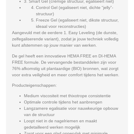
3. Smart Gel (crèmige structuur, egaliseert niet)
Control Gel (egaliseert niet, dichte “jelly”-
structuur)
Freeze Gel (egaliseert niet, dikste structuur,
ideaal voor reconstructies)
Aangevuld met de eerdere 1. Easy Leveling (de dunste,
zelfegaliserende variant), zodat je jouw techniek volledig
kunt afstemmen op jouw manier van werken.
De gel heeft een innovatieve
HEMA FREE
en
DI-HEMA
FREE
formule. De vervangende bestanddelen zijn voor
76% afkomstig uit plantaardige (BIO) bronnen, wat zorgt
voor extra veiligheid en meer comfort tijdens het werken.
Producteigenschappen:
Medium viscositeit met thixotrope consistentie
Optimale controle tijdens het aanbrengen
Langzamere egalisatie voor nauwkeurige opbouw
van de structuur
Loopt niet in de nagelriemen en maakt
gedetailleerd werken mogelijk
Zorgt voor een glad oppervlak met minimale