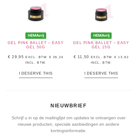
HEMAvrij
HEMAvrij
GEL PINK BALLET – EASY
GEL PINK BALLET – EASY
GEL 50G
GEL 15G
€
29,95
€
11,50
EXCL. BTW.
€
36,24
EXCL. BTW.
€
13,92
INCL, BTW.
INCL, BTW.
I DESERVE THIS
I DESERVE THIS
NIEUWBRIEF
Schrijf u in op de mailinglijst om updates te ontvangen over
nieuwe producten, speciale aanbiedingen en andere
kortingsinformatie.