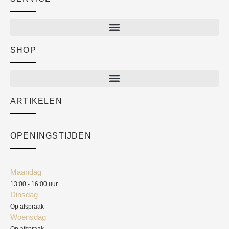
SHOP
Shop
New arrivals
Sale
ARTIKELEN
Cart
Over ons
Checkout
Academy
OPENINGSTIJDEN
Mijn account
Klantenservice
Algemene voorwaarden
Maandag
Blog
13:00 - 16:00 uur
Verzendkosten
Dinsdag
Privacyverklaring
Op afspraak
Woensdag
Herroepingsrecht
Op afspraak