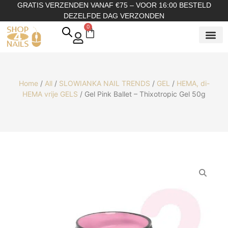
GRATIS VERZENDEN VANAF €75 – VOOR 16:00 BESTELD
DEZELFDE DAG VERZONDEN
0
SHOP OP
SHOP OP ME
OVER ONS
Home
/
All
/
SLOWIANKA NAIL TRENDS
/
GEL
/
HEMA, di-
HEMA vrije GELS
/ Gel Pink Ballet – Thixotropic Gel 50g