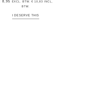
€
8,95
EXCL. BTW.
€
10,83
INCL,
BTW.
I DESERVE THIS