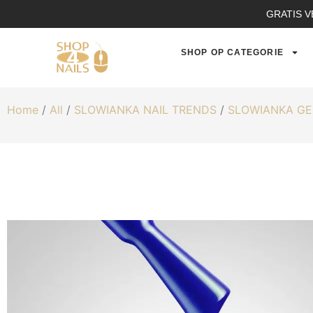
GRATIS V
SHOP OP CATEGORIE
Home
/
All
/
SLOWIANKA NAIL TRENDS
/
SLOWIANKA GE