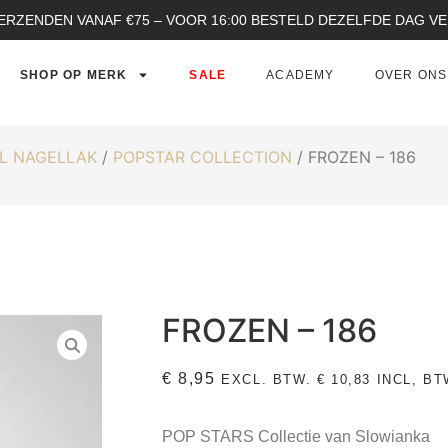
ERZENDEN VANAF €75 – VOOR 16:00 BESTELD DEZELFDE DAG 
SHOP OP MERK
SALE
ACADEMY
OVER ONS
L NAGELLAK
/
POPSTAR COLLECTION
/ FROZEN – 186
FROZEN – 186
€
8,95
EXCL. BTW.
€
10,83
INCL, BT
POP STARS Collectie van Slowianka