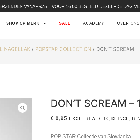
ERZENDEN VANAF €75 – VOOR 16:00 BESTELD DEZELFDE DAG 
SHOP OP MERK
SALE
ACADEMY
OVER ONS
L NAGELLAK
/
POPSTAR COLLECTION
/ DON’T SCREAM – 
DON’T SCREAM – 
€
8,95
EXCL. BTW.
€
10,83
INCL, BT
POP STAR Collectie van Slowianka.