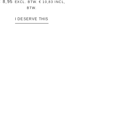
€
8,95
EXCL. BTW.
€
10,83
INCL,
BTW.
I DESERVE THIS