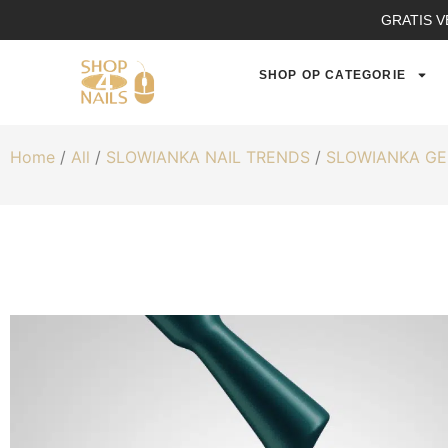
GRATIS V
SHOP OP CATEGORIE
Home
/
All
/
SLOWIANKA NAIL TRENDS
/
SLOWIANKA GE