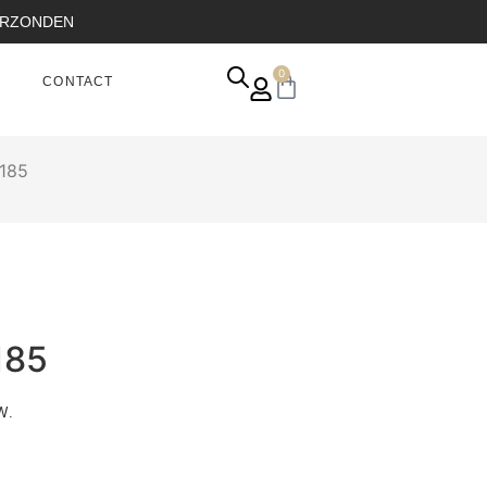
VERZONDEN
0
CONTACT
185
185
W.