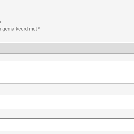
n
jn gemarkeerd met
*