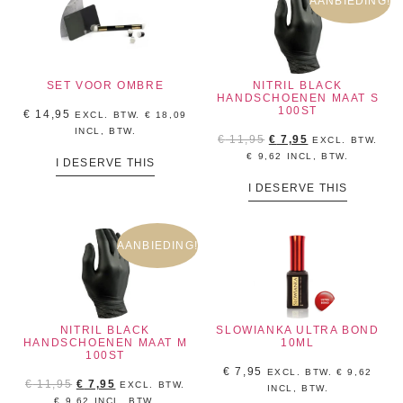
AANBIEDING!
SET VOOR OMBRE
NITRIL BLACK
HANDSCHOENEN MAAT S
100ST
€
14,95
EXCL. BTW.
€
18,09
INCL, BTW.
€
11,95
€
7,95
EXCL. BTW.
€
9,62
INCL, BTW.
I DESERVE THIS
I DESERVE THIS
AANBIEDING!
NITRIL BLACK
SLOWIANKA ULTRA BOND
HANDSCHOENEN MAAT M
10ML
100ST
€
7,95
EXCL. BTW.
€
9,62
€
11,95
€
7,95
EXCL. BTW.
INCL, BTW.
€
9,62
INCL, BTW.