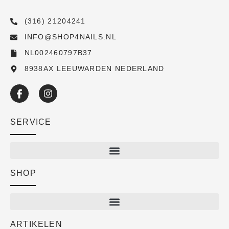
(316) 21204241
INFO@SHOP4NAILS.NL
NL002460797B37
8938AX LEEUWARDEN NEDERLAND
SERVICE
SHOP
Shop
New arrivals
Sale
ARTIKELEN
Cart