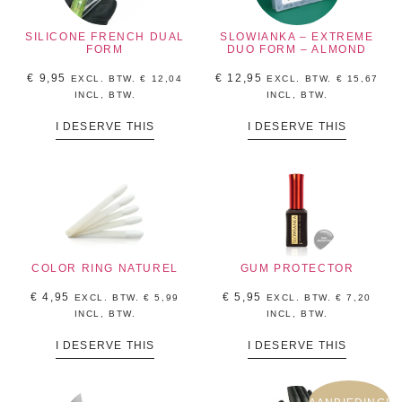
SILICONE FRENCH DUAL
SLOWIANKA – EXTREME
FORM
DUO FORM – ALMOND
€
9,95
€
12,95
EXCL. BTW.
€
12,04
EXCL. BTW.
€
15,67
INCL, BTW.
INCL, BTW.
I DESERVE THIS
I DESERVE THIS
COLOR RING NATUREL
GUM PROTECTOR
€
4,95
€
5,95
EXCL. BTW.
€
5,99
EXCL. BTW.
€
7,20
INCL, BTW.
INCL, BTW.
I DESERVE THIS
I DESERVE THIS