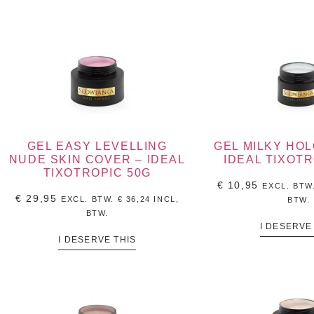
GEL EASY LEVELLING
GEL MILKY HO
NUDE SKIN COVER – IDEAL
IDEAL TIXOTR
TIXOTROPIC 50G
€
10,95
EXCL. BTW
€
29,95
EXCL. BTW.
€
36,24
INCL,
BTW.
BTW.
I DESERVE
I DESERVE THIS