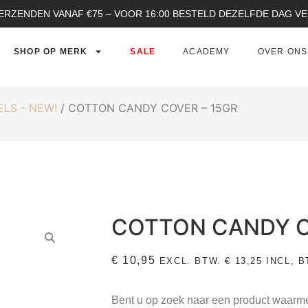
ERZENDEN VANAF €75 – VOOR 16:00 BESTELD DEZELFDE DAG 
SHOP OP MERK
SALE
ACADEMY
OVER ONS
LS - NEW!
/ COTTON CANDY COVER – 15GR
COTTON CANDY C
€
10,95
EXCL. BTW.
€
13,25
INCL, B
Bent u op zoek naar een product waarm