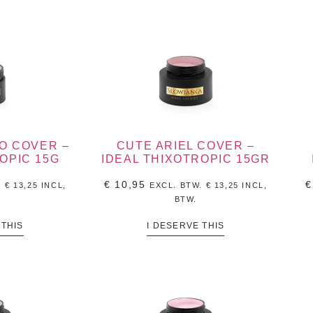
LO COVER –
CUTE ARIEL COVER –
OPIC 15G
IDEAL THIXOTROPIC 15GR
€
10,95
€
.
€
13,25
INCL,
EXCL. BTW.
€
13,25
INCL,
BTW.
 THIS
I DESERVE THIS