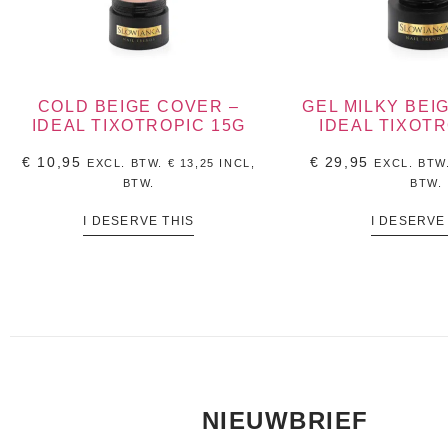
COLD BEIGE COVER –
GEL MILKY BEI
IDEAL TIXOTROPIC 15G
IDEAL TIXOTR
€
10,95
€
29,95
EXCL. BTW.
€
13,25
INCL,
EXCL. BTW
BTW.
BTW.
I DESERVE THIS
I DESERVE
NIEUWBRIEF