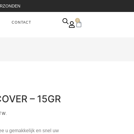
VERZONDEN
0
CONTACT
OVER – 15GR
TW.
ee u gemakkelijk en snel uw