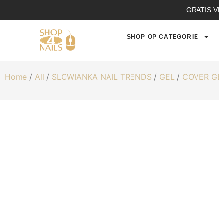
GRATIS V
SHOP OP CATEGORIE
Home
/
All
/
SLOWIANKA NAIL TRENDS
/
GEL
/
COVER GE