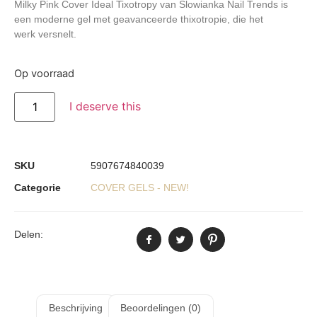
Milky
Pink
Cover
Ideal
Tixotropy
van
Slowianka
Nail
Trends
is
een
moderne
gel
met
geavanceerde
thixotropie
,
die
het
werk
versnelt.
Op voorraad
I deserve this
SKU
5907674840039
Categorie
COVER GELS - NEW!
Delen:
Beschrijving
Beoordelingen (0)