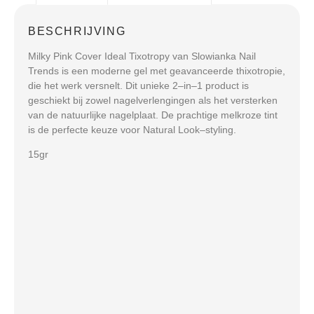
BESCHRIJVING
Milky
Pink
Cover
Ideal
Tixotropy
van
Slowianka
Nail
Trends
is
een
moderne
gel
met
geavanceerde
thixotropie
,
die
het
werk
versnelt.
Dit
unieke
2
–
in
–
1
product
is
geschiekt
bij
zowel
nagelverlengingen
als
het
versterken
van
de
natuurlijke
nagelplaat
.
De
prachtige
melkroze
tint
is
de
perfecte
keuze
voor
Natural
Look
–
styling
.
15gr