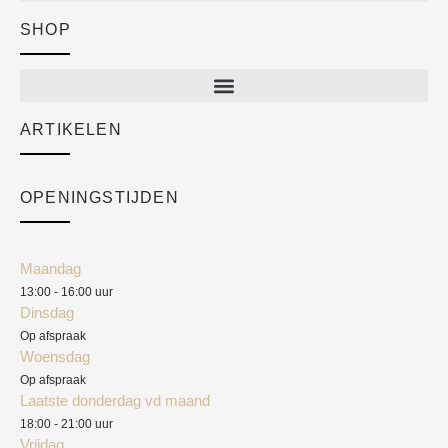
SHOP
Shop
New arrivals
Sale
ARTIKELEN
Cart
Over ons
Checkout
Academy
OPENINGSTIJDEN
Mijn account
Klantenservice
Algemene voorwaarden
Maandag
Blog
13:00 - 16:00 uur
Verzendkosten
Dinsdag
Privacyverklaring
Op afspraak
Woensdag
Herroepingsrecht
Op afspraak
Laatste donderdag vd maand
Klachten
18:00 - 21:00 uur
Vrijdag