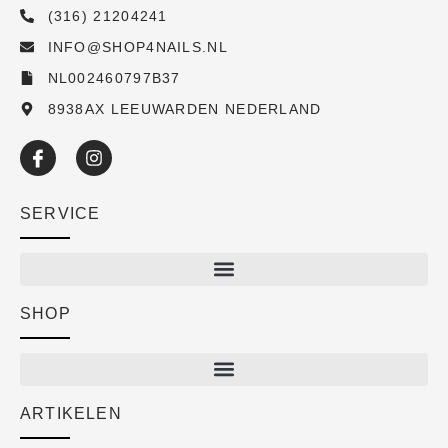
(316) 21204241
INFO@SHOP4NAILS.NL
NL002460797B37
8938AX LEEUWARDEN NEDERLAND
SERVICE
SHOP
Shop
New arrivals
Sale
ARTIKELEN
Cart
Over ons