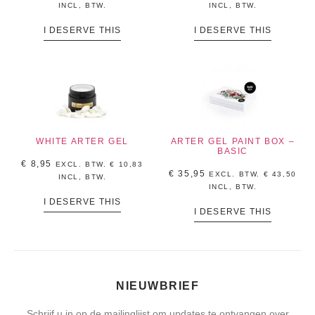
INCL, BTW.
INCL, BTW.
I DESERVE THIS
I DESERVE THIS
WHITE ARTER GEL
ARTER GEL PAINT BOX –
BASIC
€
8,95
EXCL. BTW.
€
10,83
€
35,95
EXCL. BTW.
€
43,50
INCL, BTW.
INCL, BTW.
I DESERVE THIS
I DESERVE THIS
NIEUWBRIEF
Schrijf u in op de mailinglijst om updates te ontvangen over