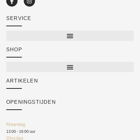
SERVICE
SHOP
Shop
New arrivals
Sale
ARTIKELEN
Cart
Over ons
Checkout
Academy
OPENINGSTIJDEN
Mijn account
Klantenservice
Algemene voorwaarden
Maandag
Blog
13:00 - 16:00 uur
Verzendkosten
Dinsdag