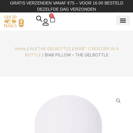
GRATIS VERZENDEN VANAF €75 – VOOR 16:00 BESTELD
DEZELFDE DAG VERZONDEN
0
SHOP OP
SHOP OP ME
OVER ONS
Home
/
All
/
THE GELBOTTLE
/
BIAB™ // BUILDER IN A
BOTTLE
/ BIAB PILLOW – THE GELBOTTLE