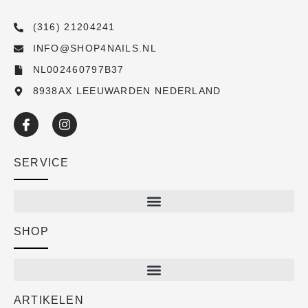
(316) 21204241
INFO@SHOP4NAILS.NL
NL002460797B37
8938AX LEEUWARDEN NEDERLAND
SERVICE
SHOP
Shop
New arrivals
Sale
ARTIKELEN
Cart