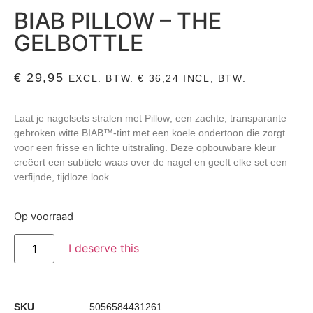
BIAB PILLOW – THE
GELBOTTLE
€
29,95
EXCL. BTW.
€
36,24
INCL, BTW.
Laat je nagelsets stralen met
Pillow
, een zachte, transparante
gebroken witte BIAB™-tint met een koele ondertoon die zorgt
voor een frisse en lichte uitstraling. Deze opbouwbare kleur
creëert een subtiele waas over de nagel en geeft elke set een
verfijnde, tijdloze look.
Op voorraad
I deserve this
SKU
5056584431261