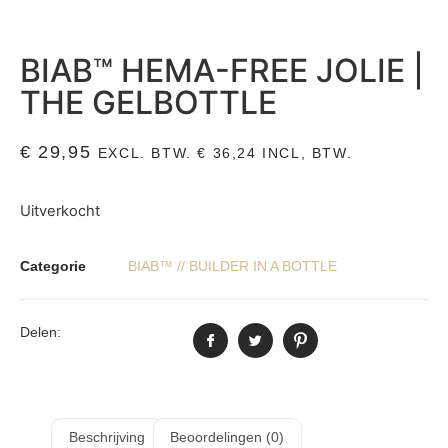
BIAB™ HEMA-FREE JOLIE |
THE GELBOTTLE
€
29,95
EXCL. BTW.
€
36,24
INCL, BTW.
Uitverkocht
Categorie
BIAB™ // BUILDER IN A BOTTLE
Delen:
Beschrijving
Beoordelingen (0)