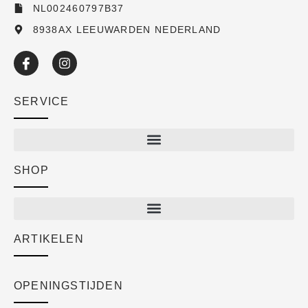
NL002460797B37
8938AX LEEUWARDEN NEDERLAND
SERVICE
SHOP
Shop
New arrivals
Sale
ARTIKELEN
Cart
Over ons
Checkout
Academy
OPENINGSTIJDEN
Mijn account