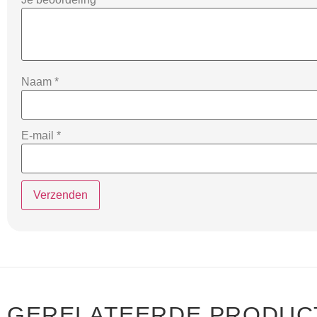
Naam
*
E-mail
*
GERELATEERDE PRODUC