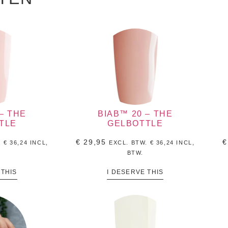
– THE
BIAB™ 20 – THE
TLE
GELBOTTLE
€
29,95
€
.
€
36,24
INCL,
EXCL. BTW.
€
36,24
INCL,
BTW.
 THIS
I DESERVE THIS