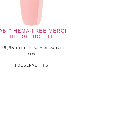
IAB™ HEMA-FREE MERCI |
THE GELBOTTLE
29,95
EXCL. BTW.
€
36,24
INCL,
BTW.
I DESERVE THIS