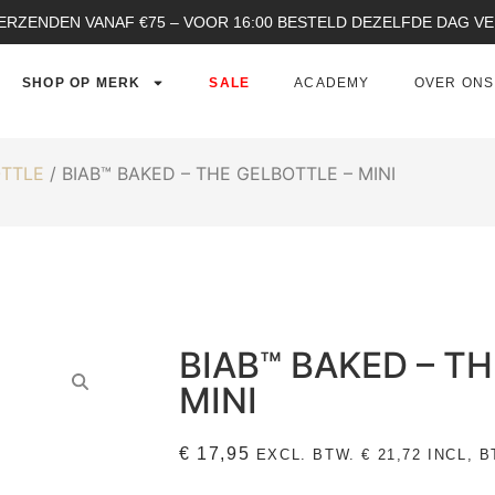
ERZENDEN VANAF €75 – VOOR 16:00 BESTELD DEZELFDE DAG 
SHOP OP MERK
SALE
ACADEMY
OVER ONS
OTTLE
/ BIAB™ BAKED – THE GELBOTTLE – MINI
BIAB™ BAKED – T
MINI
€
17,95
EXCL. BTW.
€
21,72
INCL, B