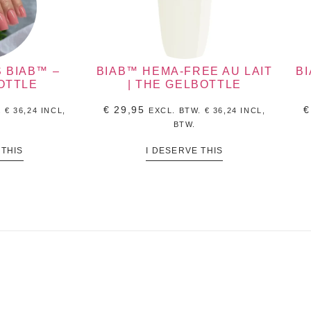
 BIAB™ –
BIAB™ HEMA-FREE AU LAIT
B
OTTLE
| THE GELBOTTLE
€
29,95
€
.
€
36,24
INCL,
EXCL. BTW.
€
36,24
INCL,
BTW.
 THIS
I DESERVE THIS