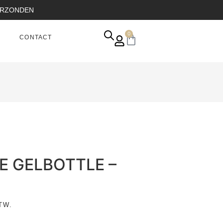
VERZONDEN
0
CONTACT
HE GELBOTTLE –
TW.