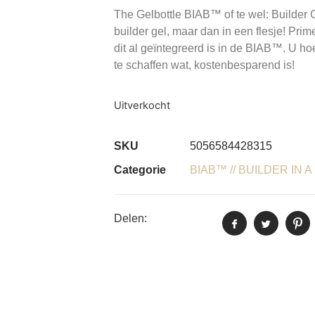
The Gelbottle BIAB™ of te wel: Builder Ge
builder gel, maar dan in een flesje! Prim
dit al geïntegreerd is in de BIAB™. U h
te schaffen wat, kostenbesparend is!
Uitverkocht
SKU
5056584428315
Categorie
BIAB™ // BUILDER IN 
Delen: