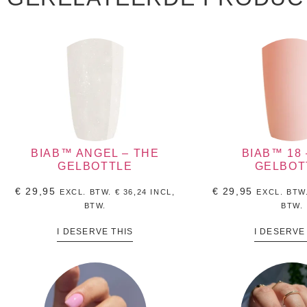
BIAB™ ANGEL – THE
BIAB™ 18 
GELBOTTLE
GELBOT
€
29,95
€
29,95
EXCL. BTW.
€
36,24
INCL,
EXCL. BTW
BTW.
BTW.
I DESERVE THIS
I DESERVE