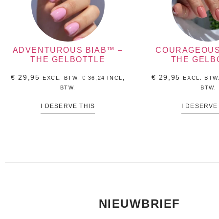
ADVENTUROUS BIAB™ –
COURAGEOUS
THE GELBOTTLE
THE GELB
€
29,95
€
29,95
EXCL. BTW.
€
36,24
INCL,
EXCL. BTW
BTW.
BTW.
I DESERVE THIS
I DESERVE
NIEUWBRIEF