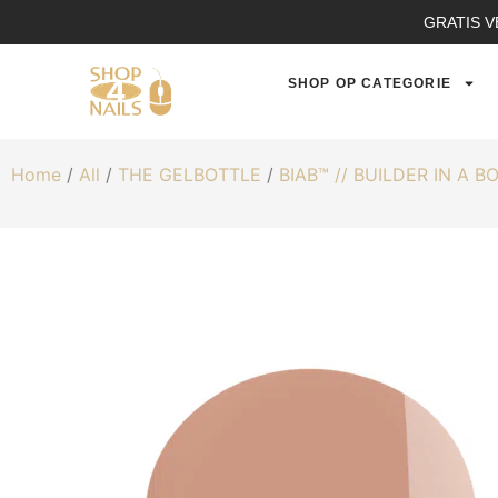
GRATIS V
SHOP OP CATEGORIE
Home
/
All
/
THE GELBOTTLE
/
BIAB™ // BUILDER IN A B