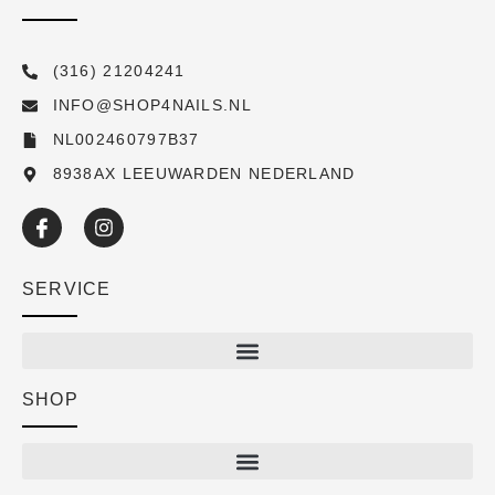
(316) 21204241
INFO@SHOP4NAILS.NL
NL002460797B37
8938AX LEEUWARDEN NEDERLAND
SERVICE
SHOP
Shop
New arrivals
Sale