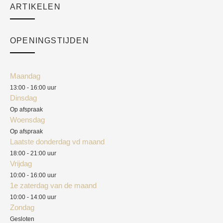
ARTIKELEN
Cart
Over ons
Checkout
Academy
OPENINGSTIJDEN
Mijn account
Klantenservice
Algemene voorwaarden
Maandag
Blog
13:00 - 16:00 uur
Verzendkosten
Dinsdag
Privacyverklaring
Op afspraak
Woensdag
Herroepingsrecht
Op afspraak
Laatste donderdag vd maand
Klachten
18:00 - 21:00 uur
Vrijdag
10:00 - 16:00 uur
1e zaterdag van de maand
10:00 - 14:00 uur
Zondag
Gesloten