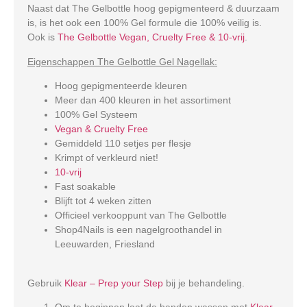
Naast dat The Gelbottle hoog gepigmenteerd & duurzaam
is, is het ook een 100% Gel formule die 100% veilig is.
Ook is
The Gelbottle Vegan, Cruelty Free & 10-vrij
.
Eigenschappen The Gelbottle Gel Nagellak:
Hoog gepigmenteerde kleuren
Meer dan 400 kleuren in het assortiment
100% Gel Systeem
Vegan & Cruelty Free
Gemiddeld 110 setjes per flesje
Krimpt of verkleurd niet!
10-vrij
Fast soakable
Blijft tot 4 weken zitten
Officieel verkooppunt van The Gelbottle
Shop4Nails is een nagelgroothandel in
Leeuwarden, Friesland
Gebruik
Klear – Prep your Step
bij je behandeling.
Om te beginnen laat de handen wassen met
Klear