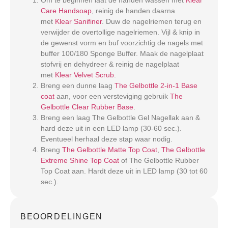
Care Handsoap
, reinig de handen daarna
met
Klear Sanifiner
. Duw de nagelriemen terug en
verwijder de overtollige nagelriemen. Vijl & knip in
de gewenst vorm en buf voorzichtig de nagels met
buffer 100/180 Sponge Buffer. Maak de nagelplaat
stofvrij en dehydreer & reinig de nagelplaat
met
Klear Velvet Scrub
.
Breng een dunne laag
The Gelbottle 2-in-1 Base
coat
aan, voor een versteviging gebruik
The
Gelbottle Clear Rubber Base
.
Breng een laag The Gelbottle Gel Nagellak aan &
hard deze uit in een LED lamp (30-60 sec.).
Eventueel herhaal deze stap waar nodig.
Breng
The Gelbottle Matte Top Coat
,
The Gelbottle
Extreme Shine Top Coat
of The Gelbottle Rubber
Top Coat aan. Hardt deze uit in LED lamp (30 tot 60
sec.).
BEOORDELINGEN