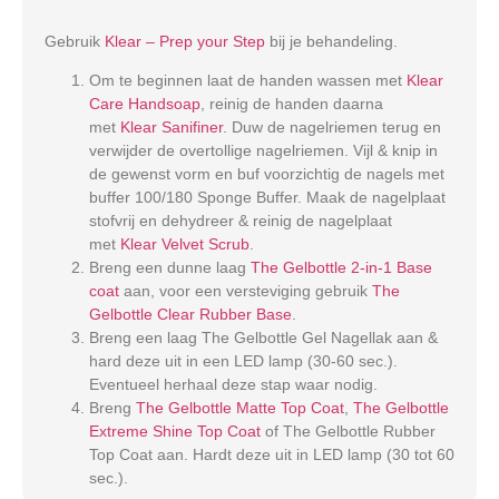
Gebruik
Klear – Prep your Step
bij je behandeling.
Om te beginnen laat de handen wassen met
Klear
Care Handsoap
, reinig de handen daarna
met
Klear Sanifiner
. Duw de nagelriemen terug en
verwijder de overtollige nagelriemen. Vijl & knip in
de gewenst vorm en buf voorzichtig de nagels met
buffer 100/180 Sponge Buffer. Maak de nagelplaat
stofvrij en dehydreer & reinig de nagelplaat
met
Klear Velvet Scrub
.
Breng een dunne laag
The Gelbottle 2-in-1 Base
coat
aan, voor een versteviging gebruik
The
Gelbottle Clear Rubber Base
.
Breng een laag The Gelbottle Gel Nagellak aan &
hard deze uit in een LED lamp (30-60 sec.).
Eventueel herhaal deze stap waar nodig.
Breng
The Gelbottle Matte Top Coat
,
The Gelbottle
Extreme Shine Top Coat
of The Gelbottle Rubber
Top Coat aan. Hardt deze uit in LED lamp (30 tot 60
sec.).