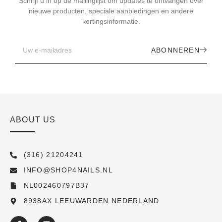
Schrijf u in op de mailinglijst om updates te ontvangen over
nieuwe producten, speciale aanbiedingen en andere
kortingsinformatie.
ABONNEREN
ABOUT US
(316) 21204241
INFO@SHOP4NAILS.NL
NL002460797B37
8938AX LEEUWARDEN NEDERLAND