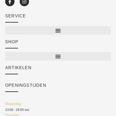
SERVICE
SHOP
Shop
New arrivals
Sale
ARTIKELEN
Cart
Over ons
Checkout
Academy
OPENINGSTIJDEN
Mijn account
Klantenservice
Algemene voorwaarden
Maandag
Blog
13:00 - 16:00 uur
Verzendkosten
Dinsdag