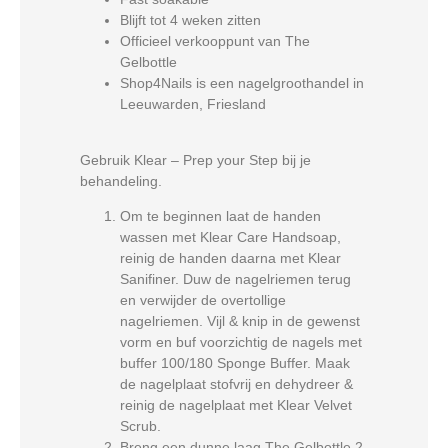
Blijft tot 4 weken zitten
Officieel verkooppunt van The
Gelbottle
Shop4Nails is een nagelgroothandel in
Leeuwarden, Friesland
Gebruik Klear – Prep your Step bij je
behandeling.
Om te beginnen laat de handen
wassen met Klear Care Handsoap,
reinig de handen daarna met Klear
Sanifiner. Duw de nagelriemen terug
en verwijder de overtollige
nagelriemen. Vijl & knip in de gewenst
vorm en buf voorzichtig de nagels met
buffer 100/180 Sponge Buffer. Maak
de nagelplaat stofvrij en dehydreer &
reinig de nagelplaat met Klear Velvet
Scrub.
Breng een dunne laag The Gelbottle 2-