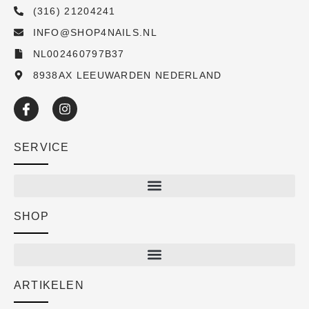
(316) 21204241
INFO@SHOP4NAILS.NL
NL002460797B37
8938AX LEEUWARDEN NEDERLAND
SERVICE
SHOP
Shop
New arrivals
Sale
ARTIKELEN
Cart
Over ons