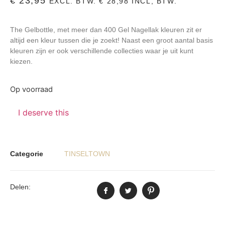
€
23,95
EXCL. BTW.
€
28,98
INCL, BTW.
The Gelbottle, met meer dan 400 Gel Nagellak kleuren zit er
altijd een kleur tussen die je zoekt! Naast een groot aantal basis
kleuren zijn er ook verschillende collecties waar je uit kunt
kiezen.
Op voorraad
I deserve this
Categorie
TINSELTOWN
Delen: