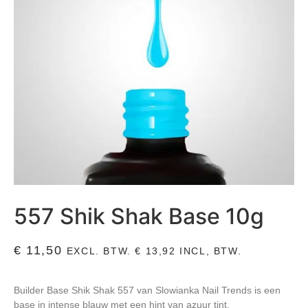
557 Shik Shak Base 10g
€
11,50
EXCL. BTW.
€
13,92
INCL, BTW.
Builder Base Shik Shak 557 van Slowianka Nail Trends is een
base in intense blauw met een hint van azuur tint.