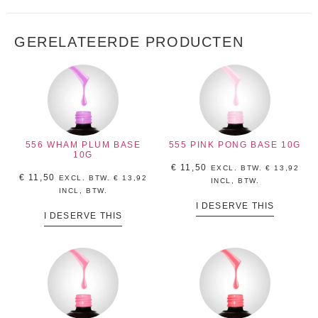
GERELATEERDE PRODUCTEN
556 WHAM PLUM BASE
555 PINK PONG BASE 10G
10G
€
11,50
EXCL. BTW.
€
13,92
€
11,50
EXCL. BTW.
€
13,92
INCL, BTW.
INCL, BTW.
I DESERVE THIS
I DESERVE THIS