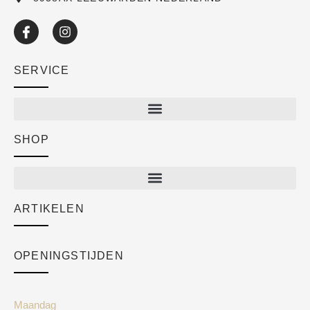
SERVICE
SHOP
Shop
New arrivals
Sale
ARTIKELEN
Cart
Over ons
Checkout
Academy
OPENINGSTIJDEN
Mijn account
Klantenservice
Algemene voorwaarden
Maandag
Blog