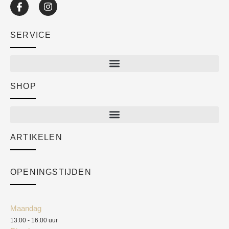
SERVICE
SHOP
Shop
New arrivals
Sale
ARTIKELEN
Cart
Over ons
Checkout
Academy
OPENINGSTIJDEN
Mijn account
Klantenservice
Algemene voorwaarden
Maandag
Blog
13:00 - 16:00 uur
Verzendkosten