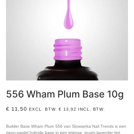
556 Wham Plum Base 10g
€
11,50
EXCL. BTW.
€
13,92
INCL, BTW.
Builder Base Wham Plum 556 van Slowianka Nail Trends is een
neon-pastel hybride base in een intense, pruim-lavender tint.