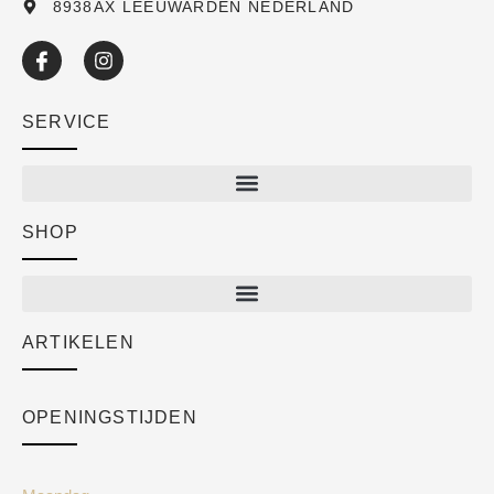
8938AX LEEUWARDEN NEDERLAND
SERVICE
SHOP
Shop
New arrivals
Sale
ARTIKELEN
Cart
Over ons
Checkout
Academy
OPENINGSTIJDEN
Mijn account
Klantenservice
Algemene voorwaarden