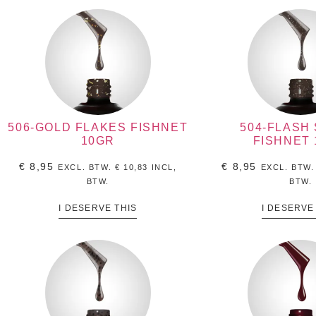
506-GOLD FLAKES FISHNET
504-FLASH 
10GR
FISHNET
€
8,95
€
8,95
EXCL. BTW.
€
10,83
INCL,
EXCL. BTW
BTW.
BTW.
I DESERVE THIS
I DESERVE