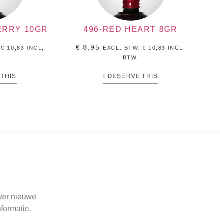
ERRY 10GR
496-RED HEART 8GR
€
8,95
.
€
10,83
INCL,
EXCL. BTW.
€
10,83
INCL,
BTW.
 THIS
I DESERVE THIS
over nieuwe
formatie.