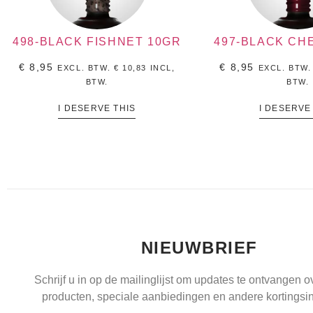
498-BLACK FISHNET 10GR
497-BLACK CH
€
8,95
€
8,95
EXCL. BTW.
€
10,83
INCL,
EXCL. BTW
BTW.
BTW.
I DESERVE THIS
I DESERVE
NIEUWBRIEF
Schrijf u in op de mailinglijst om updates te ontvangen 
producten, speciale aanbiedingen en andere kortingsin