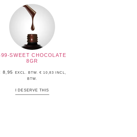
499-SWEET CHOCOLATE
8GR
€
8,95
EXCL. BTW.
€
10,83
INCL,
BTW.
I DESERVE THIS