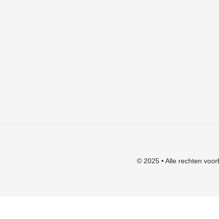
Algemene voorwaarden
Verzendkosten
Privacyverklaring
Herroepingsrecht
Klachten
© 2025 • Alle rechten voor