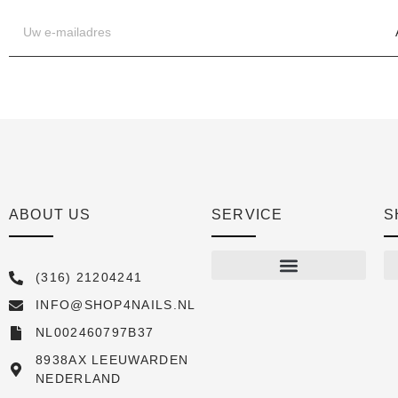
ABOUT US
SERVICE
S
(316) 21204241
INFO@SHOP4NAILS.NL
Shop
NL002460797B37
New arrivals
8938AX LEEUWARDEN
NEDERLAND
Sale