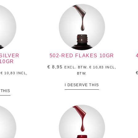
SILVER
502-RED FLAKES 10GR
 10GR
€
8,95
EXCL. BTW.
€
10,83
INCL,
.
€
10,83
INCL,
BTW.
I DESERVE THIS
 THIS