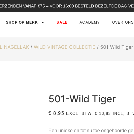
ERZENDEN VANAF €75 – VOOR 16:00 BESTELD DEZELFDE DAG 
SHOP OP MERK
SALE
ACADEMY
OVER ONS
L NAGELLAK
/
WILD VINTAGE COLLECTIE
/ 501-Wild Tiger
501-Wild Tiger
€
8,95
EXCL. BTW.
€
10,83
INCL, BT
Een unieke en tot nu toe ongehoorde gel