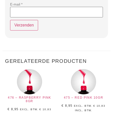
E-mail
*
GERELATEERDE PRODUCTEN
476 – RASPBERRY PINK
475 – RED PINK 10GR
8GR
€
8,95
EXCL. BTW.
€
10,83
€
8,95
EXCL. BTW.
€
10,83
INCL, BTW.