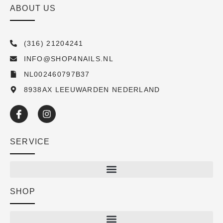
ABOUT US
(316) 21204241
INFO@SHOP4NAILS.NL
NL002460797B37
8938AX LEEUWARDEN NEDERLAND
SERVICE
SHOP
Shop
New arrivals