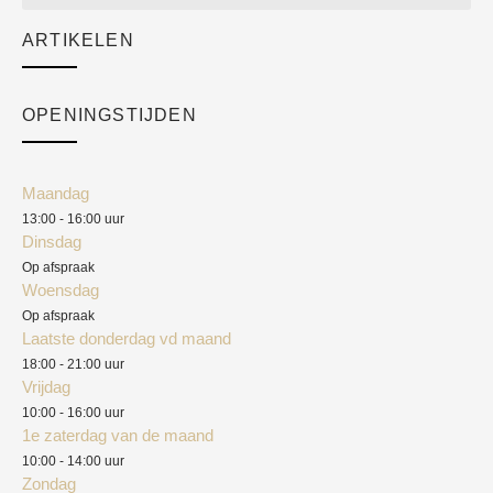
Sale
ARTIKELEN
Cart
Over ons
Checkout
Academy
OPENINGSTIJDEN
Mijn account
Klantenservice
Algemene voorwaarden
Maandag
Blog
13:00 - 16:00 uur
Verzendkosten
Dinsdag
Privacyverklaring
Op afspraak
Woensdag
Herroepingsrecht
Op afspraak
Laatste donderdag vd maand
Klachten
18:00 - 21:00 uur
Vrijdag
10:00 - 16:00 uur
1e zaterdag van de maand
10:00 - 14:00 uur
Zondag