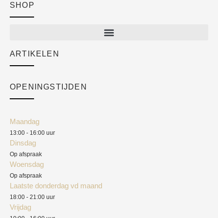
SHOP
Shop
New arrivals
Sale
ARTIKELEN
Cart
Over ons
Checkout
Academy
OPENINGSTIJDEN
Mijn account
Klantenservice
Algemene voorwaarden
Maandag
Blog
13:00 - 16:00 uur
Verzendkosten
Dinsdag
Privacyverklaring
Op afspraak
Woensdag
Herroepingsrecht
Op afspraak
Laatste donderdag vd maand
Klachten
18:00 - 21:00 uur
Vrijdag