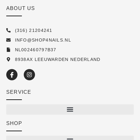
ABOUT US
(316) 21204241
INFO@SHOP4NAILS.NL
NL002460797B37
8938AX LEEUWARDEN NEDERLAND
SERVICE
SHOP
Shop
New arrivals