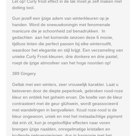
Let op! Curly frost effect in de lak moet je zelf maken met
dotting tool.
Gun jezelf een ijzige adem van winterkleuren op je
handen. Word de sneeuwkoningin met fenomenale
manicure die je schoonheid zal benadrukken. In
gedachten aan het komende seizoen deze 6 mooie,
tijdloze tinten die perfect passen bij elke winteroutfit,
waardoor het elegantie en stijl krijgt. Een verzameling van
unieke Curly Frost-kleuren, drie donkere en drie pastel,
roept de ijzige atmosfeer van het hoge noorden op!
389 Gingery
Gellak met een winters, zeer vrouwelijk karakter. Laat u
betoveren door de diepte peperkoek, gebroken rood-roze
kleur en ontdek het geheim ervan. De koelte van de kleur
contrasteert met de geur glühwein, wordt geassocieerd
met wandelingen in bergvalleien. Koud roze-rood is de
kleur ongewoon, uniek en met het metaalachtige pigment
dat erin zit, kun je ongelooflijke effecten naar voren
brengen ijzige naalden, onregelmatige kristallen en
krullende pelsversieringen, dus in harmonie met het