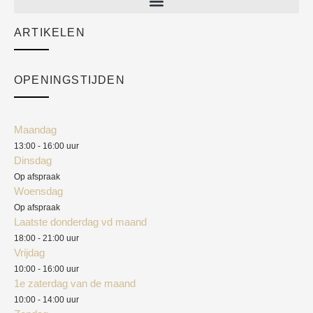
Sale
ARTIKELEN
Cart
Over ons
Checkout
Academy
OPENINGSTIJDEN
Mijn account
Klantenservice
Algemene voorwaarden
Maandag
Blog
13:00 - 16:00 uur
Verzendkosten
Dinsdag
Privacyverklaring
Op afspraak
Woensdag
Herroepingsrecht
Op afspraak
Laatste donderdag vd maand
Klachten
18:00 - 21:00 uur
Vrijdag
10:00 - 16:00 uur
1e zaterdag van de maand
10:00 - 14:00 uur