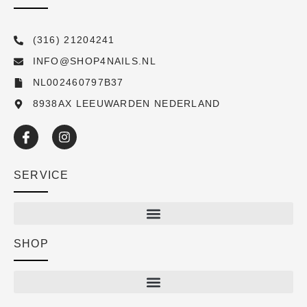
(316) 21204241
INFO@SHOP4NAILS.NL
NL002460797B37
8938AX LEEUWARDEN NEDERLAND
SERVICE
SHOP
Shop
New arrivals
Sale