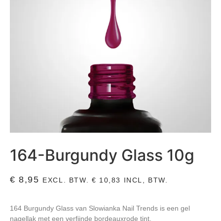
164-Burgundy Glass 10g
€
8,95
EXCL. BTW.
€
10,83
INCL, BTW.
164 Burgundy Glass van Slowianka Nail Trends is een gel
nagellak met een verfijnde bordeauxrode tint.