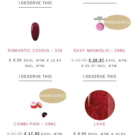
I DESERVE THIS
AANBIEDING!
ROMANTIC COUSIN – 329
EASY MAGNOLIA – 30ML
€
8,95
€
29,95
€
20,97
EXCL. BTW.
€
10,83
EXCL. BTW.
INCL, BTW.
€
25,37
INCL, BTW.
I DESERVE THIS
I DESERVE THIS
AANBIEDING!
COMBI PINK – 30ML
LOVE
€
31,95
€
17,95
€
8,95
EXCL. BTW.
EXCL. BTW.
€
10,83