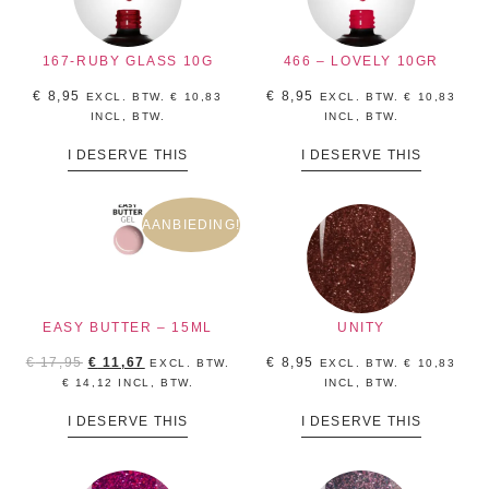
167-RUBY GLASS 10G
466 – LOVELY 10GR
€
8,95
€
8,95
EXCL. BTW.
€
10,83
EXCL. BTW.
€
10,83
INCL, BTW.
INCL, BTW.
I DESERVE THIS
I DESERVE THIS
AANBIEDING!
EASY BUTTER – 15ML
UNITY
€
17,95
€
11,67
€
8,95
EXCL. BTW.
EXCL. BTW.
€
10,83
€
14,12
INCL, BTW.
INCL, BTW.
I DESERVE THIS
I DESERVE THIS