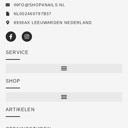
INFO@SHOP4NAILS.NL
NL002460797B37
8938AX LEEUWARDEN NEDERLAND
SERVICE
SHOP
Shop
New arrivals
Sale
ARTIKELEN
Cart
Over ons
Checkout
Academy