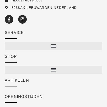
NL002460797B37
8938AX LEEUWARDEN NEDERLAND
SERVICE
SHOP
Shop
New arrivals
Sale
ARTIKELEN
Cart
Over ons
Checkout
Academy
OPENINGSTIJDEN
Mijn account
Klantenservice