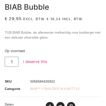
BIAB Bubble
€
29,95
EXCL. BTW.
€
36,24
INCL, BTW.
TGB BIAB Bubble, de allereerste melkachtig roze buildergel met
een delicate zilverwitte glans.
Op voorraad
I deserve this
SKU
5056584426922
Categorie
BIAB™ // BUILDER IN A BOTTLE
Delen: