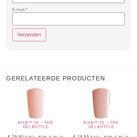
E-mail
*
GERELATEERDE PRODUCTEN
BIAB™ 18 – THE
BIAB™ 20 – THE
GELBOTTLE
GELBOTTLE
€
29,95
€
29,95
EXCL. BTW.
€
36,24
EXCL. BTW.
€
36,24