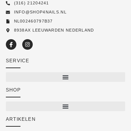
(316) 21204241
INFO@SHOP4NAILS.NL
NL002460797B37
8938AX LEEUWARDEN NEDERLAND
SERVICE
SHOP
Shop
New arrivals
Sale
ARTIKELEN
Cart
Over ons