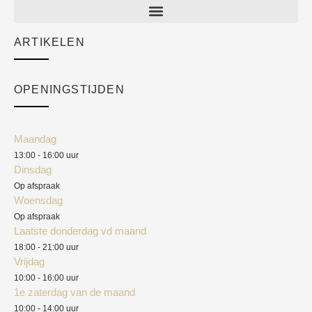
New arrivals
Sale
ARTIKELEN
Cart
Over ons
Checkout
Academy
OPENINGSTIJDEN
Mijn account
Klantenservice
Algemene voorwaarden
Maandag
Blog
13:00 - 16:00 uur
Verzendkosten
Dinsdag
Privacyverklaring
Op afspraak
Woensdag
Herroepingsrecht
Op afspraak
Laatste donderdag vd maand
Klachten
18:00 - 21:00 uur
Vrijdag
10:00 - 16:00 uur
1e zaterdag van de maand
10:00 - 14:00 uur