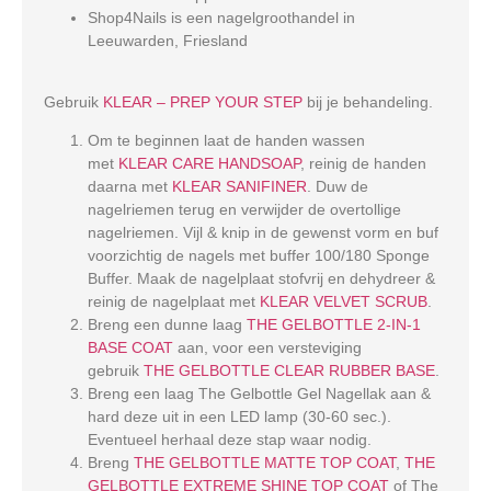
Shop4Nails is een nagelgroothandel in
Leeuwarden, Friesland
Gebruik
KLEAR – PREP YOUR STEP
bij je behandeling.
Om te beginnen laat de handen wassen
met
KLEAR CARE HANDSOAP
, reinig de handen
daarna met
KLEAR SANIFINER
. Duw de
nagelriemen terug en verwijder de overtollige
nagelriemen. Vijl & knip in de gewenst vorm en buf
voorzichtig de nagels met buffer 100/180 Sponge
Buffer. Maak de nagelplaat stofvrij en dehydreer &
reinig de nagelplaat met
KLEAR VELVET SCRUB
.
Breng een dunne laag
THE GELBOTTLE 2-IN-1
BASE COAT
aan, voor een versteviging
gebruik
THE GELBOTTLE CLEAR RUBBER BASE
.
Breng een laag The Gelbottle Gel Nagellak aan &
hard deze uit in een LED lamp (30-60 sec.).
Eventueel herhaal deze stap waar nodig.
Breng
THE GELBOTTLE MATTE TOP COAT
,
THE
GELBOTTLE EXTREME SHINE TOP COAT
of The