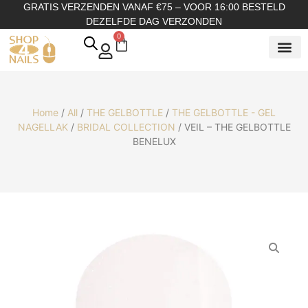
GRATIS VERZENDEN VANAF €75 – VOOR 16:00 BESTELD
DEZELFDE DAG VERZONDEN
0
SHOP OP
SHOP OP ME
OVER ONS
Home
/
All
/
THE GELBOTTLE
/
THE GELBOTTLE - GEL
NAGELLAK
/
BRIDAL COLLECTION
/ VEIL – THE GELBOTTLE
BENELUX