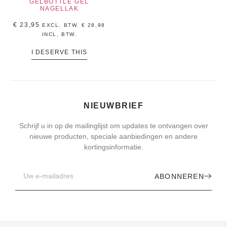
GELBOTTLE GEL
NAGELLAK
€
23,95
EXCL. BTW.
€
28,98
INCL, BTW.
I DESERVE THIS
NIEUWBRIEF
Schrijf u in op de mailinglijst om updates te ontvangen over
nieuwe producten, speciale aanbiedingen en andere
kortingsinformatie.
ABONNEREN