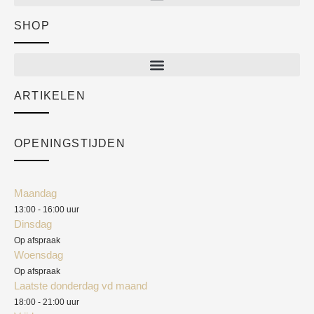
SHOP
Shop
New arrivals
Sale
ARTIKELEN
Cart
Over ons
Checkout
Academy
OPENINGSTIJDEN
Mijn account
Klantenservice
Algemene voorwaarden
Maandag
Blog
13:00 - 16:00 uur
Verzendkosten
Dinsdag
Privacyverklaring
Op afspraak
Woensdag
Herroepingsrecht
Op afspraak
Laatste donderdag vd maand
Klachten
18:00 - 21:00 uur