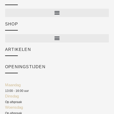
SHOP
Shop
New arrivals
Sale
ARTIKELEN
Cart
Over ons
Checkout
Academy
OPENINGSTIJDEN
Mijn account
Klantenservice
Algemene voorwaarden
Maandag
Blog
13:00 - 16:00 uur
Verzendkosten
Dinsdag
Privacyverklaring
Op afspraak
Woensdag
Herroepingsrecht
Op afspraak